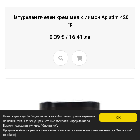
Натурален пчелен крем мед с лимон Аpistim 420
гр
8.39 € / 16.41 лв
Нашата цел е да Ви бъдем възможно най-полезни при посещението
OK
на нашия сайт. Ето защо чрез него ние събираме информация за
Вашите посещения тук чрез "бисквитки".
Продължавайки да разглеждате нашият сайт вие се съгласявате с използването на "бисквитки"
(cookies)