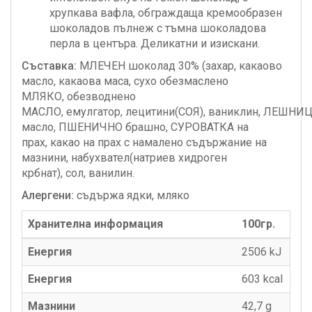
хрупкава вафла, обграждаща кремообразен
шоколадов пълнеж с тъмна шоколадова
перла в центъра. Деликатни и изискани.
Съставка:
МЛЕЧЕН шоколад 30% (захар, какаово
масло, какаова маса, сухо обезмаслено
МЛЯКО, обезводнено
МАСЛО, емулгатор, лецитини(СОЯ), ваниклин, ЛЕШНИЦИ
масло, ПШЕНИЧНО брашно, СУРОВАТКА на
прах, какао на прах с намалено съдържание на
мазнини, набухвател(натриев хидроген
крбнат), сол, ванилин.
Алергени:
съдържа ядки, мляко
Хранителна информация
100гр.
Енергия
2506 kJ
Енергия
603 kcаl
Мазнини
42,7 g