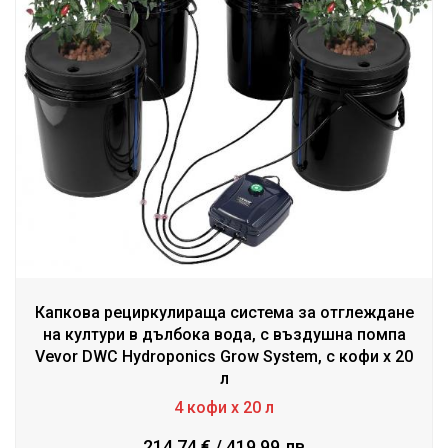
Капкова рециркулираща система за отглеждане
на култури в дълбока вода, с въздушна помпа
Vevor DWC Hydroponics Grow System, с кофи x 20
л
4 кофи х 20 л
214.74 € / 419.99 лв