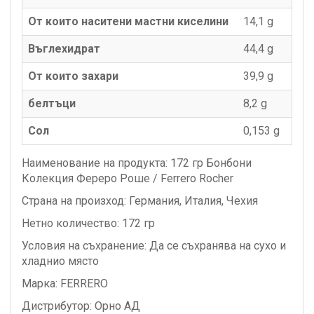
От които наситени мастни киселини
14,1 g
Въглехидрат
44,4 g
От които захари
39,9 g
белтъци
8,2 g
Сол
0,153 g
Наименование на продукта: 172 гр Бонбони
Колекция Фереро Роше / Ferrero Rocher
Страна на произход: Германия, Италия, Чехия
Нетно количество: 172 гр
Условия на съхранение: Да се съхранява на сухо и
хладнио място
Марка: FERRERO
Дистрибутор: Орно АД