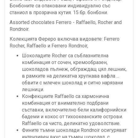
Бонбоните са опаковани индивидуално със
станиол в прозрачна кутия. 15 бр. бонбони.
Assorted chocolates Ferrero - Raffaello, Rocher and
Rondnoir.
Колекцията Фереро включва видовете: Ferrero
Rocher, Raffaello и Ferrero Rondnoir,
Шоколадите Rocher са съблазнителна
комбинация от сочен, кремообразен,
шоколадов пълнеж, обграждащ цял лешник,
в рамките на деликатна хрупкава вафла ...
обвити с млечен шоколад и ситно нарязани
лешници.
Конфекциите Raffaello са хармонична
комбинация от внимателно подбрани
съставки, включително бели калифорнийски
бадеми и кокос от тихоокеанските острови.
Raffaello са чисто, деликатно удоволствие.
Фините тъмни шоколади Rondnoir осигуряват
интензивен вкус на тъмен шоколад, с