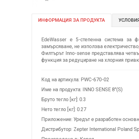
ИНФОРМАЦИЯ ЗА ПРОДУКТА
УСЛОВИЯ
EdeWasser е 5-степенна система за ф
замърсяване, не използва електричество,
Филтърът Inno-sense представлява четвъ
функция за редуциране на хлорния привк
Код на артикула: PWC-670-02
Име на продукта: INNO SENSE 8"(S)
Бруто тегло [кг]: 0.3
Нето тегло [кг]: 0.27
Приложение: Уредът е разработен основн
Дистрибутор: Zepter International Poland S