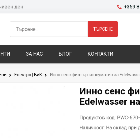
очивен ден
+359 8
ТЪРСЕНЕ
НТИ
ЗА НАС
БЛОГ
КОНТАКТИ
иви
Електро | ВиК
Инно сенс филтър консуматив за Edelwasse
Инно сенс фи
Edelwasser на
Продуктов код: PWC-670
Наличност:
На склад при 