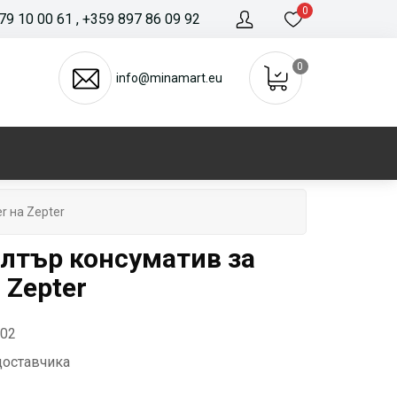
0
79 10 00 61
, +359 897 86 09 92
0
info@minamart.eu
r на Zepter
лтър консуматив за
 Zepter
-02
доставчика