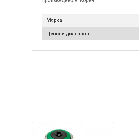
Произведено в: Корея
Маркa
Ценови диапазон