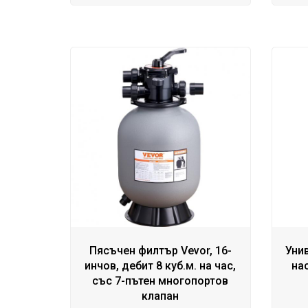
Пясъчен филтър Vevor, 16-
Уни
инчов, дебит 8 куб.м. на час,
нас
със 7-пътен многопортов
клапан