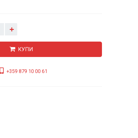
+
КУПИ
+359 879 10 00 61