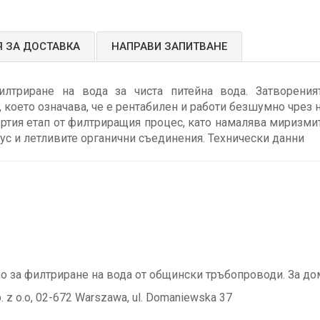
 ЗА ДОСТАВКА
НАПРАВИ ЗАПИТВАНЕ
илтриране на вода за чиста питейна вода. Затворения
 което означава, че е рентабилен и работи безшумно чрез 
ртия етап от филтриращия процес, като намалява миризмите
ус и летливите органични съединения. Технически данни
о за филтриране на вода от общински тръбопроводи. За д
p. z o.o, 02-672 Warszawa, ul. Domaniewska 37