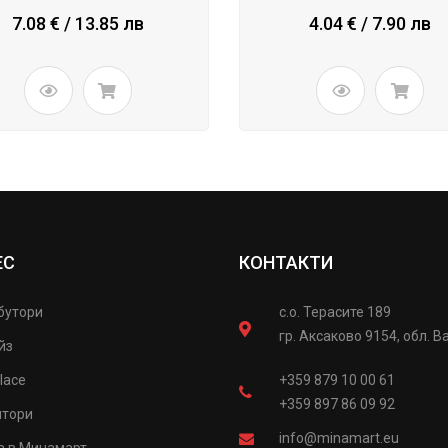
7.08 € / 13.85 лв
4.04 € / 7.90 лв
ЕС
КОНТАКТИ
бутори
с.о. Терасите 189
гр. Аксаково 9154, обл. В
йз
lace
+359 879 10 00 61
+359 897 86 09 92
итори
info@minamart.eu