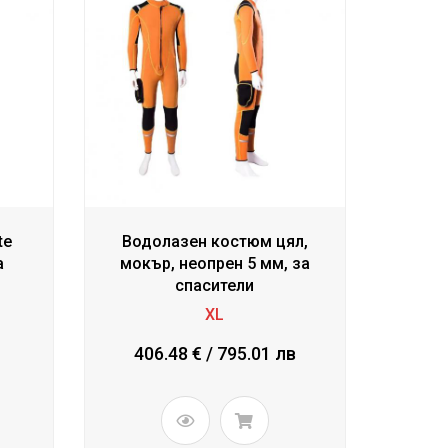
te
Водолазен костюм цял,
а
мокър, неопрен 5 мм, за
спасители
XL
406.48 € / 795.01 лв