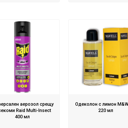
версален аерозол срещу
Одеколон с лимон M&
екоми Raid Multi-Insect
220 мл
400 мл