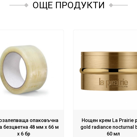
ОЩЕ ПРОДУКТИ
озалепваща опаковъчна
Нощен крем La Prairie 
а безцветна 48 мм x 66 м
gold radiance nocturnal 
x 6 бр
60 мл