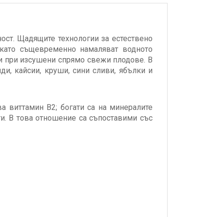
ост. Щадящите технологии за естествено
 като същевременно намаляват водното
и при изсушени спрямо свежи плодове. В
ди, кайсии, круши, сини сливи, ябълки и
а виттамин В2; богати са на минералите
ти. В това отношение са съпоставими със