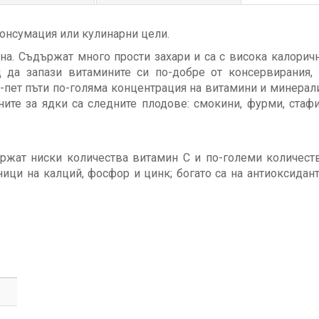
онсумация или кулинарни цели.
на. Съдържат много прости захари и са с висока калоричн
д да запази витамините си по-добре от консервирания,
-пет пъти по-голяма концентрация на витамини и минерал
ите за ядки са следните плодове: смокини, фурми, стафи
ържат ниски количества витамин С и по-големи количеств
чници на калций, фосфор и цинк; богато са на антиоксидан