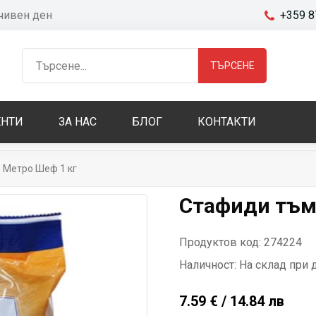
очивен ден
+359 8
ТЪРСЕНЕ
НТИ
ЗА НАС
БЛОГ
КОНТАКТИ
 Метро Шеф 1 кг
Стафиди тъм
Продуктов код: 274224
Наличност:
На склад при 
7.59 € / 14.84 лв