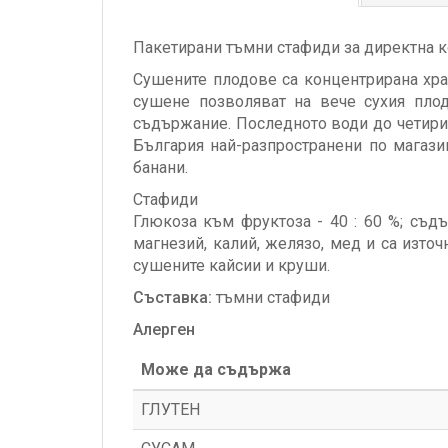
Пакетирани тъмни стафиди за директна к
Сушените плодове са концентрирана хра
сушене позволяват на вече сухия пло
съдържание. Последното води до четири
България най-разпространени по магазин
банани.
Стафиди
Глюкоза към фруктоза - 40 : 60 %; съд
магнезий, калий, желязо, мед и са изто
сушените кайсии и круши.
Съставка:
тъмни стафиди
Алерген
Може да съдържа
ГЛУТЕН