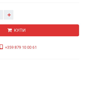
+
КУПИ
+359 879 10 00 61