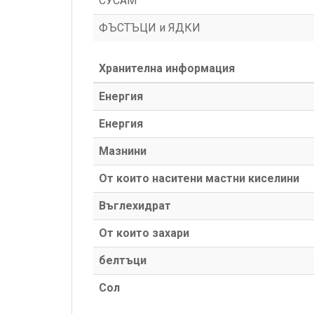
СУСАМ
ФЪСТЪЦИ и ЯДКИ
Хранителна информация
Енергия
Енергия
Мазнини
От които наситени мастни киселини
Въглехидрат
От които захари
белтъци
Сол