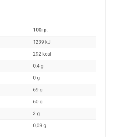
100гр.
1239 kJ
292 kcаl
0,4 g
0 g
69 g
60 g
3 g
0,08 g