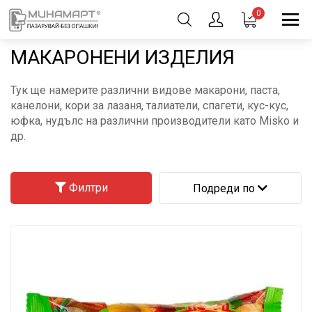
0
МАКАРОНЕНИ ИЗДЕЛИЯ
Тук ще намерите различни видове макарони, паста,
канелони, кори за лазаня, талиатели, спагети, кус-кус,
юфка, нудълс на различни производители като Misko и
др.
Филтри
Подреди по