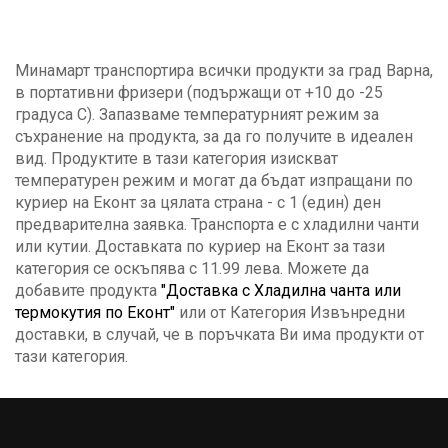
Минамарт транспортира всички продукти за град Варна,
в портативни фризери (подържащи от +10 до -25
градуса C). Запазваме температурният режим за
съхранение на продукта, за да го получите в идеален
вид. Продуктите в тази категория изискват
температурен режим и могат да бъдат изпращани по
куриер на Еконт за цялата страна - с 1 (един) ден
предварителна заявка. Транспорта е с хладилни чанти
или кутии. Доставката по куриер на Еконт за тази
категория се оскъпява с 11.99 лева. Можете да
добавите продукта
"Доставка с Хладилна чанта или
термокутия по Еконт"
или от Категория Извънредни
доставки, в случай, че в поръчката Ви има продукти от
тази категория.