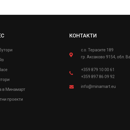
ЕС
КОНТАКТИ
бутори
с.о. Терасите 189
гр. Аксаково 9154, обл. В
йз
lace
+359 879 10 00 61
+359 897 86 09 92
итори
info@minamart.eu
а в Минамарт
тни проекти