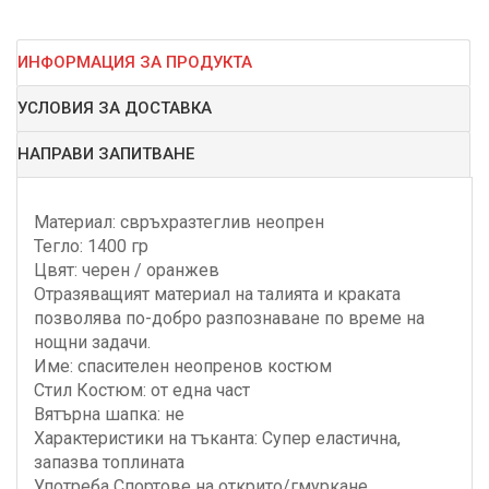
ИНФОРМАЦИЯ ЗА ПРОДУКТА
УСЛОВИЯ ЗА ДОСТАВКА
НАПРАВИ ЗАПИТВАНЕ
Материал: свръхразтеглив неопрен
Тегло: 1400 гр
Цвят: черен / оранжев
Отразяващият материал на талията и краката
позволява по-добро разпознаване по време на
нощни задачи.
Име: спасителен неопренов костюм
Стил Костюм: от една част
Вятърна шапка: не
Характеристики на тъканта: Супер еластична,
запазва топлината
Употреба Спортове на открито/гмуркане