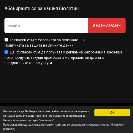
Абонирайте се за нашия бюлетин.
АБОНИРАНЕ
Съгласен съм с
Условията за ползване
и
Политиката за защита на личните данни
Да, съгласен съм да получавам рекламна информация, касаеща
нови продукти, текущи промоции и материали, свързани с
предлаганите от нас услуги
Нашата цел е да Ви бъдем възможно най-полезни при посещението
OK
Минамарт® е собственост на МДМ Партнърс ООД
на нашия сайт. Ето защо чрез него ние събираме информация за
Вашите посещения тук чрез "бисквитки".
изработка на онлайн магазин
и
SEO оптимизация
: InterSOFT
Продължавайки да разглеждате нашият сайт вие се съгласявате с използването на "бисквитки"
(cookies)