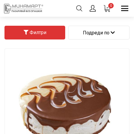
0
Филтри
Подреди по