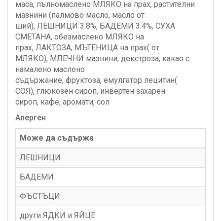
маса, пълномаслено МЛЯКО на прах, растителни
мазнини (палмово масло, масло от
ший), ЛЕШНИЦИ 3.8%, БАДЕМИ 3.4%, СУХА
СМЕТАНА, обезмаслено МЛЯКО на
прах, ЛАКТОЗА, МЪТЕНИЦА на прах( от
МЛЯКО), МЛЕЧНИ мазнини, декстроза, какао с
намалено маслено
съдържание, фруктоза, емулгатор лецитин(
СОЯ), глюкозен сироп, инвертен захарен
сироп, кафе, аромати, сол
Алерген
Може да съдържа
ЛЕШНИЦИ
БАДЕМИ
ФЪСТЪЦИ
други ЯДКИ и ЯЙЦЕ