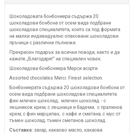
Шоколадовата бонбониера съдържа 20
шоколадови бонбона от осем вида подбрани
шоколадови специалитета, които са под формата
на малки индивидуално опаковани шоколадови
пръчици с различни пълнежи.
Прекрасен подарък за всички поводи, както и да
кажете „Благодаря!“ на специален човек.
Шоколадова бонбониера Мерси асорти.
Assorted chocolates Merci. Finest selection.
Бонбониерата съдържа 20 шоколадови бонбона от
осем вида подбрани шоколадови специалитета:
фин млечен шоколад; млечен шоколад - с
лешников крем; с лешници и бадеми; с пралинов
крем; с фин марципан; с кафе и сметана; с мус от
тъмен шоколад; тъмен сметанов шоколад.
Съставка:
захар, какаово масло, какаова