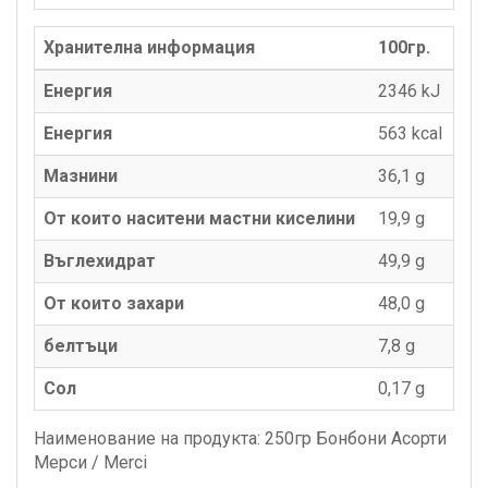
Хранителна информация
100гр.
Енергия
2346 kJ
Енергия
563 kcаl
Мазнини
36,1 g
От които наситени мастни киселини
19,9 g
Въглехидрат
49,9 g
От които захари
48,0 g
белтъци
7,8 g
Сол
0,17 g
Наименование на продукта: 250гр Бонбони Асорти
Мерси / Merci