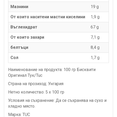
Мазнини
19 g
От които наситени мастни киселини
1,9 g
Въглехидрат
67 g
От които захари
7,1 g
белтъци
8,4 g
Сол
1,7 g
Наименование на продукта: 100 гр Бисквити
Оригинал Тук/Tuc
Страна на прозиход: Унгария
Нетно количество: 5 x 100 гр
Условия на съхранение: Да се съхранява на сухо и
хладно място.
Марка: TUC