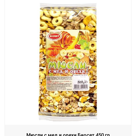
Мюсли с мед и орехи Биосет 450 гр