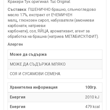
Кракери Тук оригинал. Tuc Original.
Съставка:
ПШЕНИЧНО брашно, слънчогледово
масло 17%, екстракт от ЕЧЕМИЧЕН
малц, глюкозен сироп, набухватели (амониеви
карбонати, натриеви
карбонати), сол, ЯЙЦА, ароматизант, агент за
обработка на брашна (натриев МЕТАБИСУЛФИТ).
Алерген
Може да съдържа
МОЖЕ ДА СЪДЪРЖА МЛЯКО
СОЯ И СУСАМОВИ СЕМЕНА.
Хранителна информация
100гр.
Енергия
2010 kJ
Енергия
479 kcаl