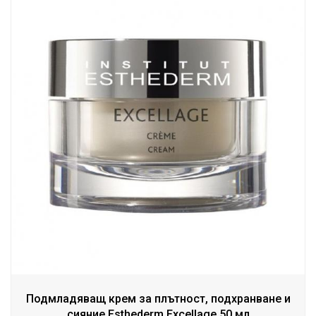
Подмладяващ крем за плътност, подхранване и
сияние Esthederm Excellage 50 мл