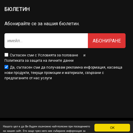
БЮЛЕТИН
Абонирайте се за нашия бюлетин.
АБОНИРАНЕ
Съгласен съм с
Условията за ползване
и
Политиката за защита на личните данни
Да, съгласен съм да получавам рекламна информация, касаеща
нови продукти, текущи промоции и материали, свързани с
предлаганите от нас услуги
Нашата цел е да Ви бъдем възможно най-полезни при посещението
OK
Минамарт® е собственост на МДМ Партнърс ООД
на нашия сайт. Ето защо чрез него ние събираме информация за