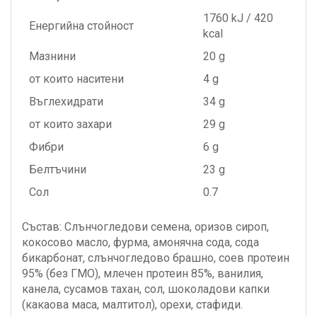
1760 kJ / 420
Енергийна стойност
kcal
Мазнини
20 g
от които наситени
4 g
Въглехидрати
34 g
от които захари
29 g
Фибри
6 g
Белтъчини
23 g
Сол
0.7
Състав: Слънчогледови семена, оризов сироп,
кокосово масло, фурма, амонячна сода, сода
бикарбонат, слънчогледово брашно, соев протеин
95% (без ГМО), млечен протеин 85%, ванилия,
канела, сусамов тахан, сол, шоколадови капки
(какаова маса, малтитол), орехи, стафиди.