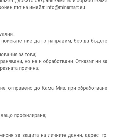
 момент, докато съхраняваме или обработваме
ронен път на имейл: info@minamart.eu
уални;
 поискате ние да го направим, без да бъдете
ования за това;
ранявани, но не и обработвани. Отказът ни за
разната причина;
ане, отправено до Кама Миа, при обработване
чващо профилиране;
исия за защита на личните данни, адрес: гр.