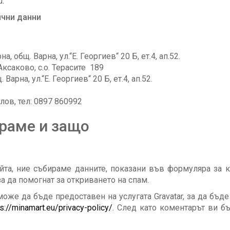
u.
ични данни
, общ. Варна, ул.“Е. Георгиев“ 20 Б, ет.4, ап.52.
Аксаково, с.о. Терасите 189
арна, ул.“Е. Георгиев“ 20 Б, ет.4, ап.52.
ов, тел: 0897 860992
ираме и защо
йта, ние събираме данните, показани във формуляра за к
а да помогнат за откриването на спам.
оже да бъде предоставен на услугата Gravatar, за да бъд
s://minamart.eu/privacy-policy/
. След като коментарът ви б