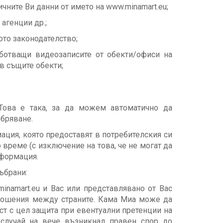
чните Ви данни от името на www.minamart.eu;
агенции др.;
ото законодателство;
ботващи видеозаписите от обекти/офиси на
в същите обекти;
 Това е така, за да можем автоматично да
бряване.
мация, която предоставят в потребителския си
 време (с изключение на това, че не могат да
нформация.
ъбрани:
inamart.eu и Вас или представлявано от Вас
тношения между страните. Кама Миа може да
ост с цел защита при евентуални претенции на
 случай на вече възникнал правен спор до