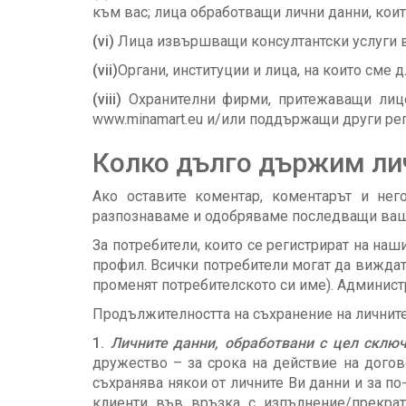
към вас; лица обработващи лични данни, коит
(vi)
Лица извършващи консултантски услуги в 
(vii)
Органи, институции и лица, на които сме
(viii)
Охранителни фирми, притежаващи лице
www.minamart.eu и/или поддържащи други рег
Колко дълго държим ли
Ако оставите коментар, коментарът и нег
разпознаваме и одобряваме последващи ваши
За потребители, които се регистрират на наш
профил. Всички потребители могат да виждат,
променят потребителското си име). Админист
Продължителността на съхранение на личните 
1.
Личните данни, обработвани с цел склю
дружество – за срока на действие на дого
съхранява някои от личните Ви данни и за по
клиенти във връзка с изпълнение/прекрат