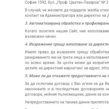
София 1592, бул. „Проф. Цветан Лазаров” № 2 
В случай, че желаете да подадете жалба отно
контакт на Администратора или директно на Д
3. Автоматизирана обработка и профилиран
Когато посетите нашия Сайт, ние използвам
възможен начин.
4. Възражение срещу използване за директе
Имате право да възразите срещу обработва
разкриването им на трети лица и използванет
по всяко време. За целта може да изпратит
целите на директния маркетинг на адрес: info
5. Може ли да откажете предоставянето на л
За да сключим договор с Вас и/или за да В
законовите и в последствие договорните н
договора, нейния пълномощник, данни за кон
Непредоставянето на такива данни препятств