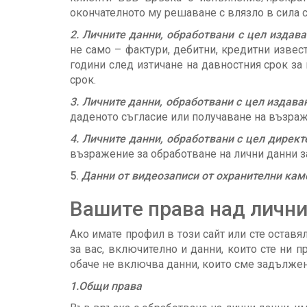
окончателното му решаване с влязло в сила
2. Личните данни, обработвани с цел издав
не само – фактури, дебитни, кредитни извес
години след изтичане на давностния срок з
срок.
3. Личните данни, обработвани с цел издав
даденото съгласие или получаване на възраж
4. Личните данни, обработвани с цел дирек
възражение за обработване на лични данни з
5.
Данни от видеозаписи от охранителни кам
Вашите права над лични
Ако имате профил в този сайт или сте остав
за вас, включително и данни, които сте ни 
обаче не включва данни, които сме задължени
1.Общи права