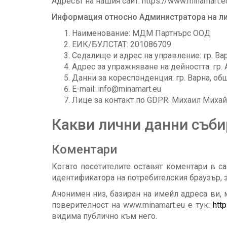
Адресът на нашия сайт: https://www.minamart.e
Информация относно Администратора на л
Наименование: МДМ Партнърс ООД
ЕИК/БУЛСТАТ: 201086709
Седалище и адрес на управление: гр. Варна
Адрес за упражняване на дейността: гр. 
Данни за кореспонденция: гр. Варна, общ. В
E-mail: info@minamart.eu
Лице за контакт по GDPR: Михаил Михайл
Какви лични данни съб
Коментари
Когато посетителите оставят коментари в са
идентификатора на потребителския браузър, з
Анонимен низ, базиран на имейл адреса ви, м
поверителност на www.minamart.eu е тук:
http
видима публично към него.