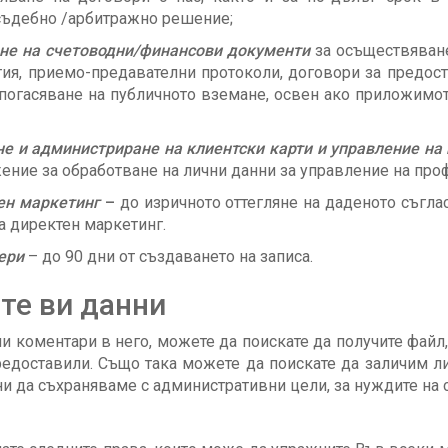
 съдебно /арбитражно решение;
ане на счетоводни/финансови документи
за осъществяване
тия, приемо-предавателни протоколи, договори за предост
а погасяване на публичното вземане, освен ако приложимо
ане и администриране на клиентски карти и управление на
ение за обработване на лични данни за управление на проф
тен маркетинг
–
до изричното оттегляне на даденото съгла
а директен маркетинг.
ери
– до 90 дни от създаването на записа.
те ви данни
яли коментари в него, можете да поискате да получите фай
предоставили. Също така можете да поискате да заличим ли
 да съхраняваме с административни цели, за нуждите на си