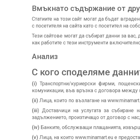
Вмъкнато съдържание от дру
Статиите на този сайт могат да бъдат вграде
с посетителя на сайта като с посетител на соб
Тези сайтове могат да събират данни за вас, 
как работите с тези инструменти включително
Анализ
С кого споделяме данни
(i)
Транспортни/куриерски фирми, пощенск
комуникации, във връзка с договора между н
(ii)
Лица, които по възлагане на www.minamart
(iii
) Доставчици на услугата за събиране н
задължението, произтичащо от договор с нас;
(iv)
Банките, обслужващи плащанията, извърш
(v)
Лица, на които www.minamart.eu е предост