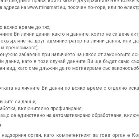
мате следните права, които може да упражните Във всеки
а адреса на www.minamart.eu, посочен по-горе, или по елект
о всяко време до тях;
ните Ви лични данни, както и данните, които не са вече акт
ехвърляне на друг администратор на лични данни, или да
на преносимост);
ненужно забавяне при наличието на някое от законовите осн
и данни, като в този случай данните Ви ще бъдат само съх
ен вид, като сме длъжни да го мотивираме със законосъоб
отката на личните Ви данни по всяко време с отделно иск
чните си данни;
работка, включително профилиране;
аващо се единствено на автоматизирано обработване, вклю
н
адзорния орган, като компетентният за това орган е Ком