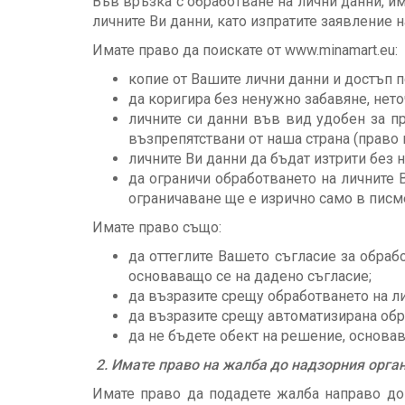
Във връзка с обработване на лични данни, и
личните Ви данни, като изпратите заявление н
Имате право да поискате от www.minamart.eu:
копие от Вашите лични данни и достъп п
да коригира без ненужно забавяне, неточ
личните си данни във вид удобен за пр
възпрепятствани от наша страна (право 
личните Ви данни да бъдат изтрити без 
да ограничи обработването на личните В
ограничаване ще е изрично само в писм
Имате право също:
да оттеглите Вашето съгласие за обраб
основаващо се на дадено съгласие;
да възразите срещу обработването на ли
да възразите срещу автоматизирана об
да не бъдете обект на решение, основ
2. Имате право на жалба до надзорния орга
Имате право да подадете жалба направо до н