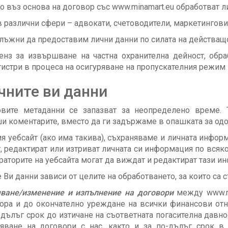
о въз основа на договор със www.minamart.eu обработват ли
различни сфери – адвокати, счетоводители, маркетингови 
 длъжни да предоставим лични данни по силата на действащ
нз за извършване на частна охранителна дейност, обра
истри в процеса на осигуряване на пропускателния режим 
чните ви данни
овите метаданни се запазват за неопределено време.
 коментарите, вместо да ги задържаме в опашката за одо
ия уебсайт (ако има такива), съхраняваме и личната инфор
 редактират или изтриват личната си информация по всяко
раторите на уебсайта могат да виждат и редактират тази и
Ви данни зависи от целите на обработването, за които са с
чване/изменение и изпълнение на договори
между www.m
вора и до окончателно уреждане на всички финансови о
-дълъг срок до изтичане на съответната погасителна давн
яване на договори с нас, както и за по-дълъг срок в