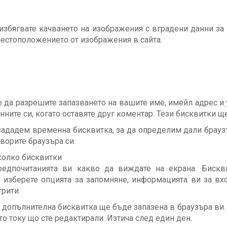
 избягвате качването на изображения с вградени данни за
 местоположението от изображения в сайта.
 да разрешите запазването на вашите име, имейл адрес и у
нните си, когато оставяте друг коментар. Тези бисквитки ще
 зададем временна бисквитка, за да определим дали брауз
ворите браузъра си.
яколко бисквитки
едпочитанията ви какво да виждате на екрана. Бискви
о изберете опцията за запомняне, информацията ви за вх
трити.
 допълнителна бисквитка ще бъде запазена в браузъра ви.
о току що сте редактирали. Изтича след един ден.