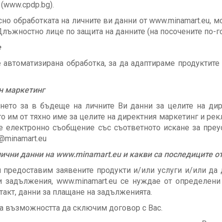
(www.cpdp.bg).
сно обработката на личните ви данни от www.minamart.eu, м
лъжностно лице по защита на данните (на посочените по-го
е
е автоматизирана обработка, за да адаптираме продуктите
н маркетинг
нето за в бъдеще на личните Ви данни за целите на дир
о им от тяхно име за целите на директния маркетинг и рекл
е електронно съобщение със съответното искане за преу
@minamart.eu
ични данни на www.minamart.eu и какви са последиците от
и предоставим заявените продукти и/или услуги и/или да 
и задължения, www.minamart.eu се нуждае от определени 
такт, данни за плащане на задълженията.
а възможността да сключим договор с Вас.