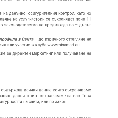
 на данъчно–осигурителния контрол, като но
авяне на услуги/стоки се съхраняват поне 11
то законодателство не предвижда по – дълъг
 профила в Сайта
–
до изричното оттегляне на
ил или участие в клуба www.minamart.eu
сие за директен маркетинг или получаване на
л, съдържащ всички данни, които съхраняваме
чните данни, които съхраняваме за вас. Това
гурността на сайта, или по закон.