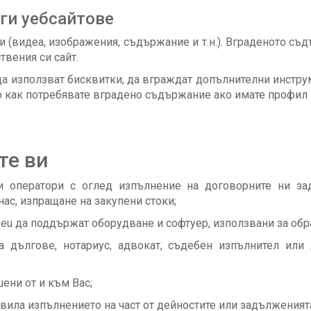
ги уебсайтове
ни (видеа, изображения, съдържание и т.н.). Вграденото с
ствения си сайт.
да използват бисквитки, да вграждат допълнителни инструм
 как потребявате вградено съдържание ако имате профил и 
те ви
и оператори с оглед изпълнение на договорните ни за
ас, изпращане на закупени стоки;
.eu да поддържат оборудване и софтуер, използвани за обр
а дългове, нотариус, адвокат, съдебен изпълнител или
ени от и към Вас;
авила изпълнението на част от дейностите или задълженият