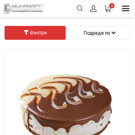
0
Филтри
Подреди по