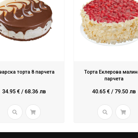
варска торта 8 парчета
Торта Еклерова малин
парчета
34.95 € / 68.36 лв
40.65 € / 79.50 лв