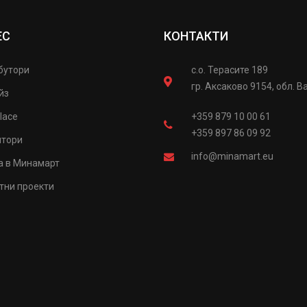
ЕС
КОНТАКТИ
бутори
с.о. Терасите 189
гр. Аксаково 9154, обл. В
йз
lace
+359 879 10 00 61
+359 897 86 09 92
итори
info@minamart.eu
а в Минамарт
тни проекти