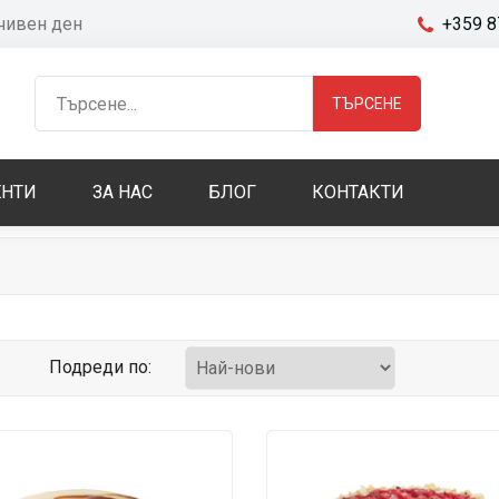
очивен ден
+359 8
ТЪРСЕНЕ
НТИ
ЗА НАС
БЛОГ
КОНТАКТИ
Подреди по: