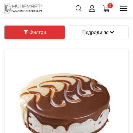
0
Филтри
Подреди по