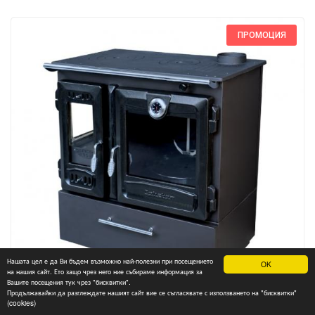
ПРОМОЦИЯ
Нашата цел е да Ви бъдем възможно най-полезни при посещението
OK
на нашия сайт. Ето защо чрез него ние събираме информация за
Вашите посещения тук чрез "бисквитки".
Продължавайки да разглеждате нашият сайт вие се съгласявате с използването на "бисквитки"
(cookies)