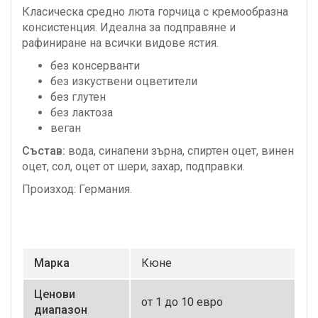
Класическа средно люта горчица с кремообразна
консистенция. Идеална за подправяне и
рафиниране на всички видове ястия.
без консерванти
без изкуствени оцветители
без глутен
без лактоза
веган
Състав:
вода, синапени зърна, спиртен оцет, винен
оцет, сол, оцет от шери, захар, подправки.
Произход: Германия.
Маркa
Кюне
Ценови
от 1 до 10 евро
диапазон