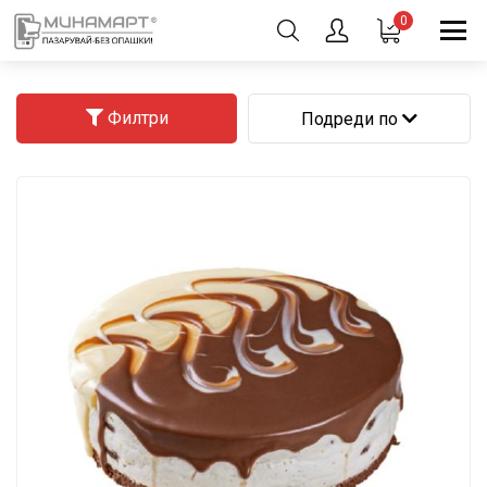
0
Филтри
Подреди по