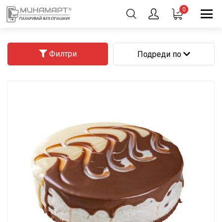
0
Филтри
Подреди по