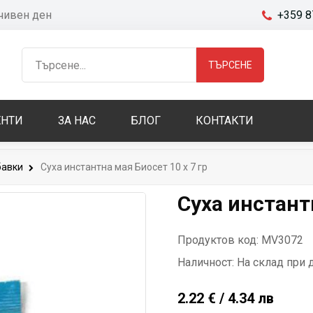
очивен ден
+359 8
ТЪРСЕНЕ
НТИ
ЗА НАС
БЛОГ
КОНТАКТИ
авки
Суха инстантна мая Биосет 10 x 7 гр
Суха инстантн
Продуктов код: MV3072
Наличност:
На склад при 
2.22 € / 4.34 лв