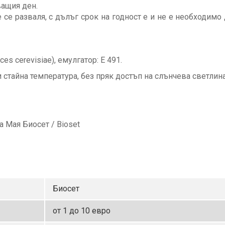
ващия ден.
е се разваля, с дълъг срок на годност е и не е необходимо
es cerevisiae), емулгатор: Е 491.
и стайна температура, без пряк достъп на слънчева светлина
а Мая Биосет / Bioset
Биосет
от 1 до 10 евро