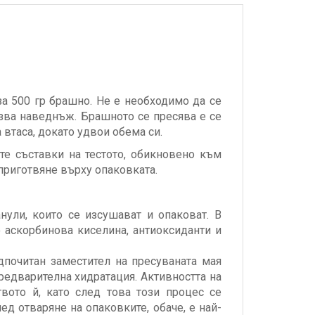
о за 500 гр брашно. Не е необходимо да се
лзва наведнъж. Брашното се пресява е се
 втаса, докато удвои обема си.
те съставки на тестото, обикновено към
 приготвяне върху опаковката.
нули, които се изсушават и опаковат. В
 аскорбинова киселина, антиоксиданти и
дпочитан заместител на пресуваната мая
предварителна хидратация. Активността на
вото й, като след това този процес се
д отваряне на опаковките, обаче, е най-