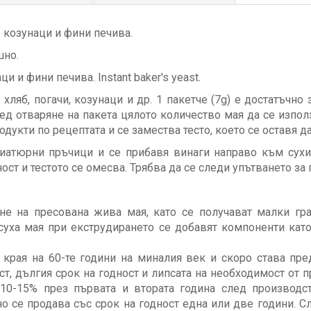
, козунаци и фини печива.
шно.
и и фини печива. Instant baker's yeast.
 хляб, погачи, козунаци и др. 1 пакетче (7g) е достатъчн
ед отваряне на пакета цялото количество мая да се изпо
одукти по рецептата и се замества тесто, което се оставя да
иатюрни пръчици и се прибавя винаги направо към сухи
ост и тестото се омесва. Трябва да се следи упътването за
не на пресована жива мая, като се получават малки гра
уха мая при екструдирането се добавят компоненти като
в края на 60-те години на миналия век и скоро става пре
т, дългия срок на годност и липсата на необходимост от 
0-15% през първата и втората година след производст
 се продава със срок на годност една или две години. Сле