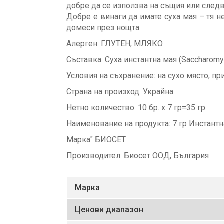
добре да се използва на същия или след
Добре е винаги да имате суха мая – тя н
домеси през нощта.
Алерген: ГЛУТЕН, МЛЯКО
Съставка: Суха инстантна мая (Saccharomyc
Условия на съхранение: на сухо място, пр
Страна на произход: Украйна
Нетно количество: 10 бр. х 7 гр=35 гр.
Наименование на продукта: 7 гр Инстантн
Марка" БИОСЕТ
Производител: Биосет ООД, България
Маркa
Ценови диапазон