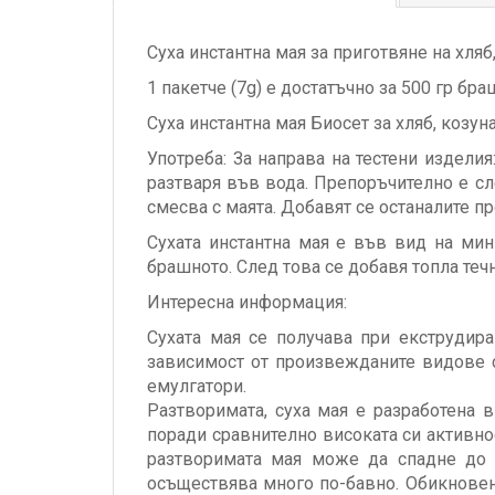
Суха инстантна мая за приготвяне на хляб
1 пакетче (7g) е достатъчно за 500 гр бра
Суха инстантна мая Биосет за хляб, козунац
Употреба: За направа на тестени изделия:
разтваря във вода. Препоръчително е сл
смесва с маята. Добавят се останалите пр
Сухата инстантна мая е във вид на мин
брашното. След това се добавя топла течн
Интересна информация:
Сухата мая се получава при екструдира
зависимост от произвежданите видове с
емулгатори.
Разтворимата, суха мая е разработена 
поради сравнително високата си активнос
разтворимата мая може да спадне до 1
осъществява много по-бавно. Обикновено