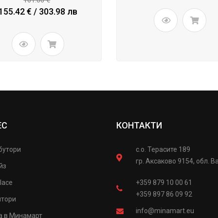
155.42 € / 303.98 лв
ЕС
КОНТАКТИ
бутори
с.о. Терасите 189
гр. Аксаково 9154, обл. В
йз
lace
+359 879 10 00 61
+359 897 86 09 92
итори
info@minamart.eu
а в Минамарт