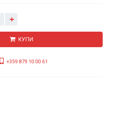
+
КУПИ
+359 879 10 00 61