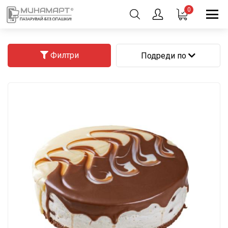
0
Филтри
Подреди по