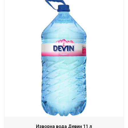
Изворна вода Девин 11 л