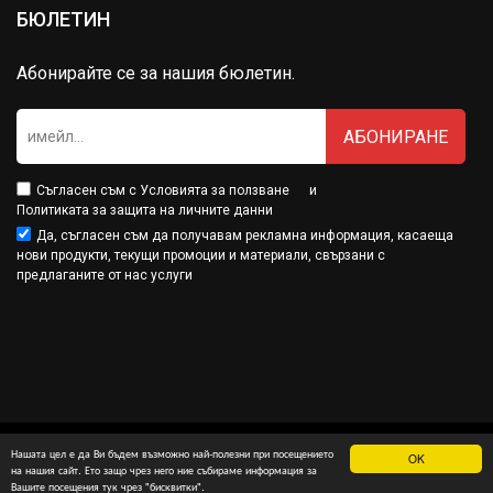
БЮЛЕТИН
Абонирайте се за нашия бюлетин.
АБОНИРАНЕ
Съгласен съм с
Условията за ползване
и
Политиката за защита на личните данни
Да, съгласен съм да получавам рекламна информация, касаеща
нови продукти, текущи промоции и материали, свързани с
предлаганите от нас услуги
Нашата цел е да Ви бъдем възможно най-полезни при посещението
OK
Минамарт® е собственост на МДМ Партнърс ООД
на нашия сайт. Ето защо чрез него ние събираме информация за
Вашите посещения тук чрез "бисквитки".