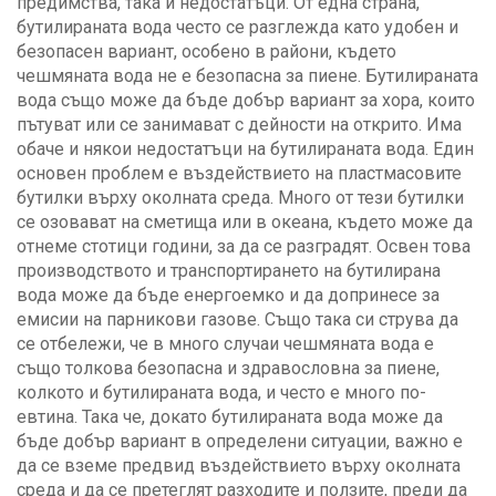
предимства, така и недостатъци. От една страна,
бутилираната вода често се разглежда като удобен и
безопасен вариант, особено в райони, където
чешмяната вода не е безопасна за пиене. Бутилираната
вода също може да бъде добър вариант за хора, които
пътуват или се занимават с дейности на открито. Има
обаче и някои недостатъци на бутилираната вода. Един
основен проблем е въздействието на пластмасовите
бутилки върху околната среда. Много от тези бутилки
се озовават на сметища или в океана, където може да
отнеме стотици години, за да се разградят. Освен това
производството и транспортирането на бутилирана
вода може да бъде енергоемко и да допринесе за
емисии на парникови газове. Също така си струва да
се отбележи, че в много случаи чешмяната вода е
също толкова безопасна и здравословна за пиене,
колкото и бутилираната вода, и често е много по-
евтина. Така че, докато бутилираната вода може да
бъде добър вариант в определени ситуации, важно е
да се вземе предвид въздействието върху околната
среда и да се претеглят разходите и ползите, преди да