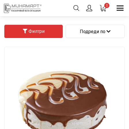
0
Филтри
Подреди по