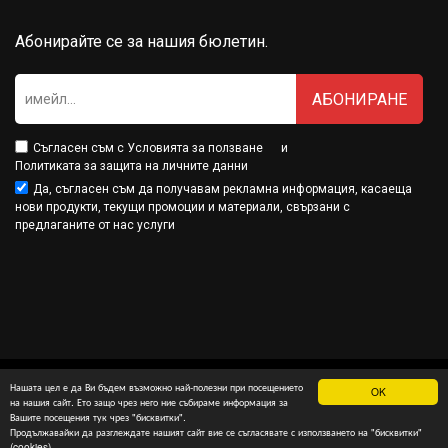
Абонирайте се за нашия бюлетин.
АБОНИРАНЕ
Съгласен съм с
Условията за ползване
и
Политиката за защита на личните данни
Да, съгласен съм да получавам рекламна информация, касаеща
нови продукти, текущи промоции и материали, свързани с
предлаганите от нас услуги
Нашата цел е да Ви бъдем възможно най-полезни при посещението
OK
Минамарт® е собственост на МДМ Партнърс ООД
на нашия сайт. Ето защо чрез него ние събираме информация за
Вашите посещения тук чрез "бисквитки".
изработка на онлайн магазин
и
SEO оптимизация
: InterSOFT
Продължавайки да разглеждате нашият сайт вие се съгласявате с използването на "бисквитки"
(cookies)