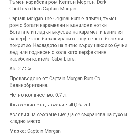
Тъмен карибски ром Кептън Моргън. Dark
Caribbean Rum Captain Morgan.
Captain Morgan The Original Rum е плътен, тъмен
ром с богати карамелни и ванилови нотки.
Богатите и гладки вкусове на карамел и ванилия
са перфектно балансирани от опушеното бъчвово
покритие. Насладете на питие върху няколко бучки
лед или поднесен с кола като перфектния
карибски коктейл Cuba Libre.
Alc: 37,5%
Произведено от: Captain Morgan Rum Co.
Великобритания.
Нетно количество:
0,7 л.
Алкохолно съдържание:
40,0% vol.
Условия на съхранение:
Да се съхранява на сухо и
хладно място.
Марка:
Captain Morgan