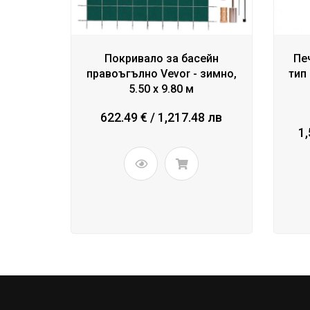
Покривало за басейн
Пе
правоъгълнo Vevor - зимно,
тип
5.50 x 9.80 м
622.49 € / 1,217.48 лв
1,