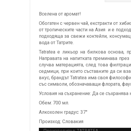
Вселена от аромат!
Обогатен с червен чай, екстракти от хиб
от тропическите части на Азия и е подход
подходяща за свежи коктейли, консумац
вода от Татрите.
Tatratea е ликьор на билкова основа, 
Направата на напитката преминава през
случва матерацията, след това филтраци
седмици, при които съставките да си вз
вкус, брандът Tatratea има своя философи
със символи, обозначаващи флората, фаун
Условия на съхранение: Да се съхранява н
Обем: 700 мл.
Алкохолен градус: 37°
Произход: Словакия
Производител: TATRATEA