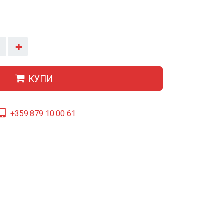
+
КУПИ
+359 879 10 00 61