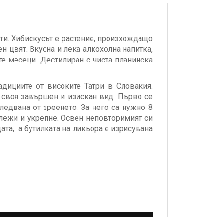
нти. Хибискусът е растение, произхождащо
ен цвят. Вкусна и лека алкохолна напитка,
е месеци. Дестилиран с чиста планинска
адициите от високите Татри в Словакия.
 своя завършен и изискан вид. Първо се
ледвана от зреенето. За него са нужно 8
тлежи и укрепне. Освен неповторимият си
дата, а бутилката на ликьора е изрисувана