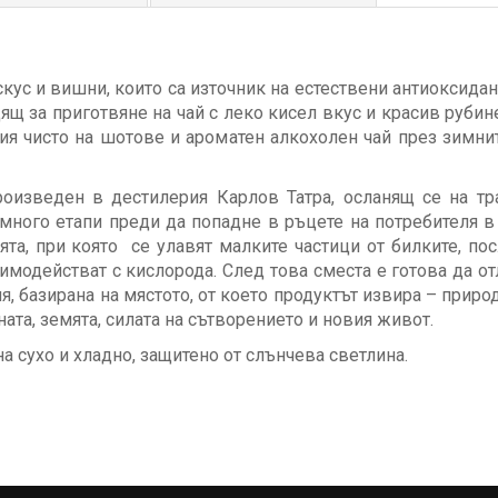
искус и вишни, които са източник на естествени антиоксида
ящ за приготвяне на чай с леко кисел вкус и красив рубин
ия чисто на шотове и ароматен алкохолен чай през зимнит
произведен в дестилерия Карлов Татра, осланящ се на тр
 много етапи преди да попадне в ръцете на потребителя в
ята, при която се улавят малките частици от билките, пос
аимодействат с кислорода. След това сместа е готова да о
я, базирана на мястото, от което продуктът извира – приро
ата, земята, силата на сътворението и новия живот.
а сухо и хладно, защитено от слънчева светлина.