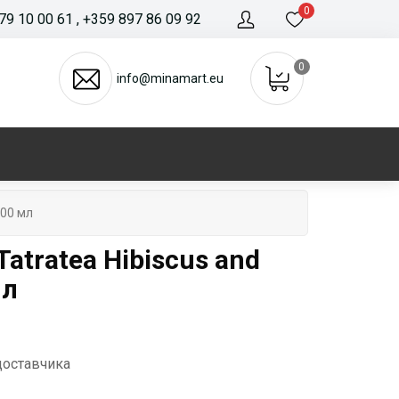
0
79 10 00 61
, +359 897 86 09 92
0
info@minamart.eu
700 мл
atratea Hibiscus and
мл
доставчика