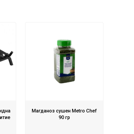
лидна
Магданоз сушен Metro Chef
итие
90 гр