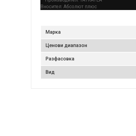
Вносител: Абсолют плюс
Маркa
Ценови диапазон
Разфасовка
Вид