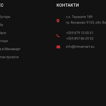
ЕС
КОНТАКТИ
бутори
с.о. Терасите 189
гр. Аксаково 9154, обл. В
йз
lace
+359 879 10 00 61
+359 897 86 09 92
итори
info@minamart.eu
а в Минамарт
тни проекти