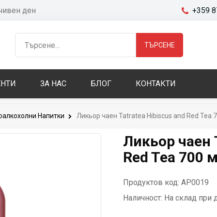
очивен ден
+359 8
ТЪРСЕНЕ
НТИ
ЗА НАС
БЛОГ
КОНТАКТИ
оалкохолни Напитки
Ликьор чаен Tatratea Hibiscus and Red Tea 
Ликьор чаен T
Red Tea 700 
Продуктов код: AP0019
Наличност:
На склад при 