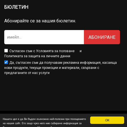
БЮЛЕТИН
Абонирайте се за нашия бюлетин.
АБОНИРАНЕ
Съгласен съм с
Условията за ползване
и
Политиката за защита на личните данни
Да, съгласен съм да получавам рекламна информация, касаеща
нови продукти, текущи промоции и материали, свързани с
предлаганите от нас услуги
Нашата цел е да Ви бъдем възможно най-полезни при посещението
OK
Минамарт® е собственост на МДМ Партнърс ООД
на нашия сайт. Ето защо чрез него ние събираме информация за