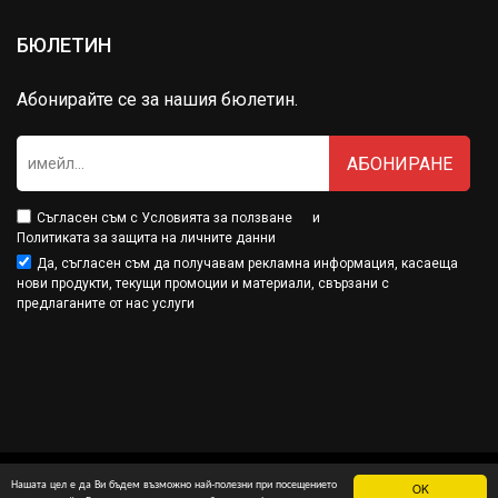
БЮЛЕТИН
Абонирайте се за нашия бюлетин.
АБОНИРАНЕ
Съгласен съм с
Условията за ползване
и
Политиката за защита на личните данни
Да, съгласен съм да получавам рекламна информация, касаеща
нови продукти, текущи промоции и материали, свързани с
предлаганите от нас услуги
Нашата цел е да Ви бъдем възможно най-полезни при посещението
OK
Минамарт® е собственост на МДМ Партнърс ООД