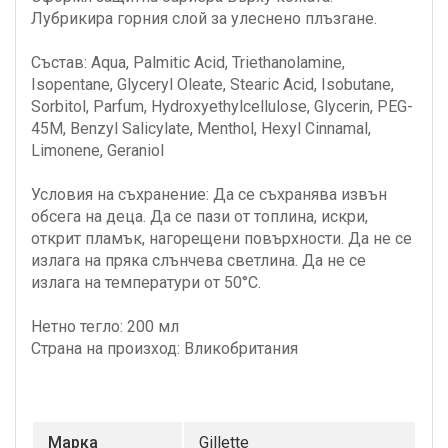
Лубрикира горния слой за улеснено плъзгане.
Състав: Aqua, Palmitic Acid, Triethanolamine,
Isopentane, Glyceryl Oleate, Stearic Acid, Isobutane,
Sorbitol, Parfum, Hydroxyethylcellulose, Glycerin, PEG-
45M, Benzyl Salicylate, Menthol, Hexyl Cinnamal,
Limonene, Geraniol
Условия на съхранение: Да се съхранява извън
обсега на деца. Да се пази от топлина, искри,
открит пламък, нагорещени повърхности. Да не се
излага на пряка слънчева светлина. Да не се
излага на температури от 50°С.
Нетно тегло: 200 мл
Страна на произход: Вликобритания
Маркa
Gillette