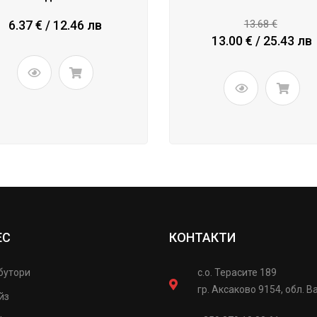
6.37 € / 12.46 лв
13.68 €
13.00 € / 25.43 лв
ЕС
КОНТАКТИ
бутори
с.о. Терасите 189
гр. Аксаково 9154, обл. В
йз