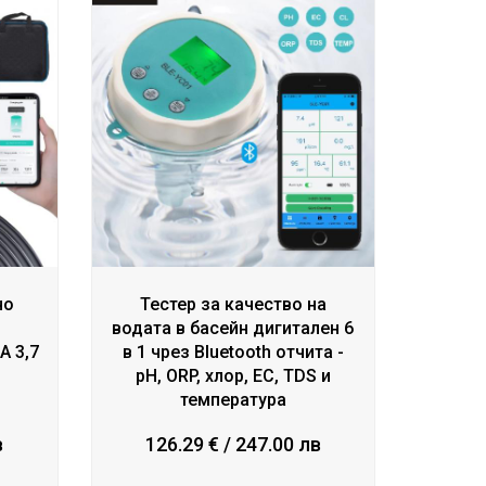
но
Тестер за качество на
водата в басейн дигитален 6
A 3,7
в 1 чрез Bluetooth отчита -
pH, ORP, хлор, EC, TDS и
температура
в
126.29 € / 247.00 лв