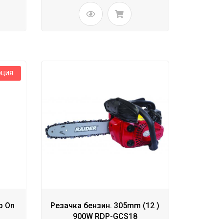
ОЦИЯ
р On
Резачка бензин. 305mm (12 )
900W RDP-GCS18