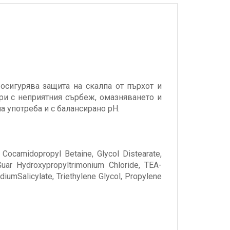
 осигурява защита на скалпа от пърхот и
ри с неприятния сърбеж, омазняването и
а употреба и с балансирано pH.
 Cocamidopropyl Betaine, Glycol Distearate,
Guar Hydroxypropyltrimonium Chloride, TEA-
iumSalicylate, Triethylene Glycol, Propylene