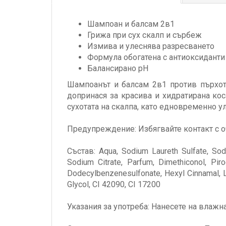
Шампоан и балсам 2в1
Грижа при сух скалп и сърбеж
Измива и улеснява разресването
Формула обогатена с антиоксиданти
Балансирано pH
Шампоанът и балсам 2в1 против пърхот H
допринася за красива и хидратирана ко
сухотата на скалпа, като едновременно у
Предупреждение: Избягвайте контакт с оч
Състав: Aqua, Sodium Laureth Sulfate, Sodi
Sodium Citrate, Parfum, Dimethiconol, Pir
Dodecylbenzenesulfonate, Hexyl Cinnamal, Li
Glycol, CI 42090, CI 17200
Указания за употреба: Нанесете на влажна