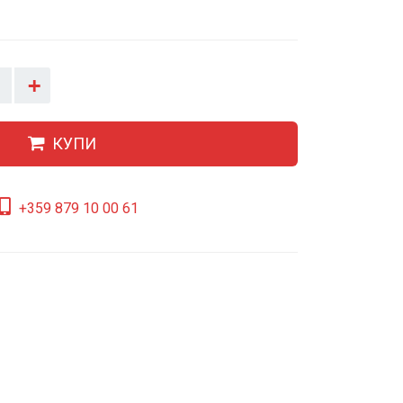
+
КУПИ
+359 879 10 00 61