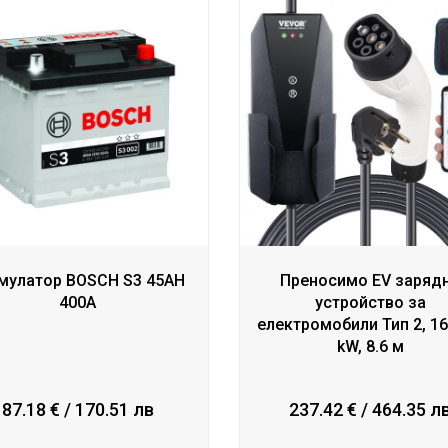
мулатор BOSCH S3 45AH
Преносимо EV заряд
400A
устройство за
електромобили Тип 2, 16
kW, 8.6 м
87.18 € / 170.51 лв
237.42 € / 464.35 л