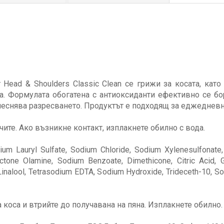
ead & Shoulders Classic Clean се грижи за косата, като
са. Формулата обогатена с антиоксиданти ефективно се бо
леснява разресването. Продуктът е подходящ за еджедневн
ите. Ако възникне контакт, изплакнете обилно с вода.
um Lauryl Sulfate, Sodium Chloride, Sodium Xylenesulfonate,
octone Olamine, Sodium Benzoate, Dimethicone, Citric Acid, 
nalool, Tetrasodium EDTA, Sodium Hydroxide, Trideceth-10, Sod
 коса и втрийте до получавана на пяна. Изплакнете обилно.