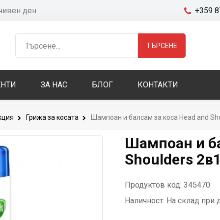
очивен ден
+359 8
ТЪРСЕНЕ
НТИ
ЗА НАС
БЛОГ
КОНТАКТИ
кция
Грижа за косата
Шампоан и балсам за коса Head and Shou
Шампоан и ба
Shoulders 2в1
Продуктов код: 345470
Наличност:
На склад при 