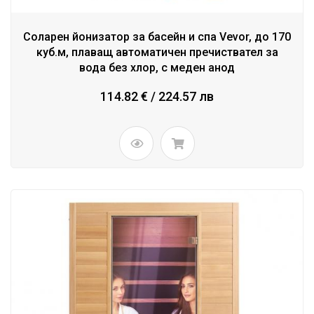
Соларен йонизатор за басейн и спа Vevor, до 170
куб.м, плаващ автоматичен пречиствател за
вода без хлор, с меден анод
114.82 € / 224.57 лв