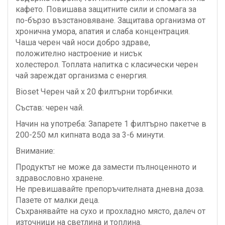
кафето. Повишава защитните сили и спомага за
по-бързо възстановяване. Защитава организма от
хронична умора, апатия и слаба концентрация.
Чаша черен чай носи добро здраве,
положително настроение и нисък
холестерол. Топлата напитка с класически черен
чай зареждат организма с енергия.
Bioset Черен чай х 20 филтърни торбички.
Състав: черен чай.
Начин на употреба: Запарете 1 филтърно пакетче в
200-250 мл кипната вода за 3-6 минути.
Внимание:
Продуктът не може да замести пълноценното и
здравословно хранене.
Не превишавайте препоръчителната дневна доза.
Пазете от малки деца.
Съхранявайте на сухо и прохладно място, далеч от
източници на светлина и топлина.