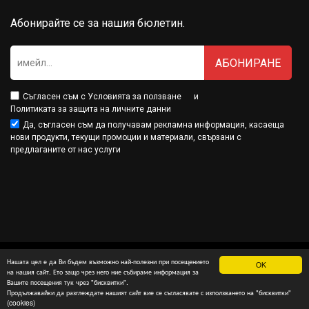
Абонирайте се за нашия бюлетин.
АБОНИРАНЕ
Съгласен съм с
Условията за ползване
и
Политиката за защита на личните данни
Да, съгласен съм да получавам рекламна информация, касаеща
нови продукти, текущи промоции и материали, свързани с
предлаганите от нас услуги
Нашата цел е да Ви бъдем възможно най-полезни при посещението
OK
Минамарт® е собственост на МДМ Партнърс ООД
на нашия сайт. Ето защо чрез него ние събираме информация за
Вашите посещения тук чрез "бисквитки".
изработка на онлайн магазин
и
SEO оптимизация
: InterSOFT
Продължавайки да разглеждате нашият сайт вие се съгласявате с използването на "бисквитки"
(cookies)