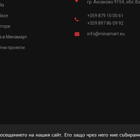
гр. Аксаково 9154, обл. В
йз
lace
+359 879 10 00 61
+359 897 86 09 92
итори
info@minamart.eu
а в Минамарт
тни проекти
осещението на нашия сайт. Ето защо чрез него ние събира