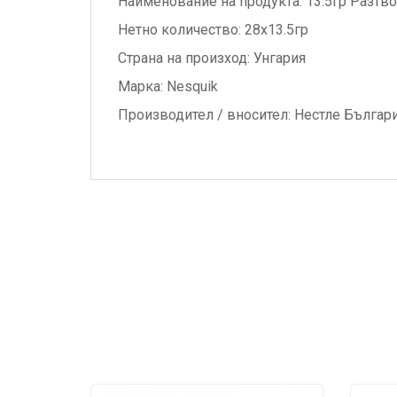
Наименование на продукта: 13.5гр Разтв
Нетно количество: 28х13.5гр
Страна на произход: Унгария
Марка: Nesquik
Производител / вносител: Нестле Българ