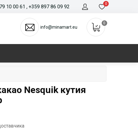
0
79 10 00 61
, +359 897 86 09 92
0
info@minamart.eu
акао Nesquik кутия
р
доставчика