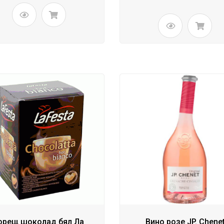
орещ шоколад бял Ла
Вино розе JP. Chene