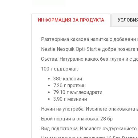
ИНФОРМАЦИЯ ЗА ПРОДУКТА
УСЛОВИЯ
Разтворима какаова напитка с добавени 
Nestle Nesquik Opti-Start е добре позната 
Състав: Натурално какао, без глутен и с
100 г
съдържат:
380
калории
7.20 г
протеин
79.10 г
въглехидрати
3.90 г
мазнини
Начин на употреба: Изсипете опаковката 
Брой порции в опаковка: 28 бр
Вид подготовка: Изсипете съдържанието 