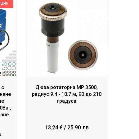
ОЦИЯ
 с
Дюза ротаторна МР 3500,
лнене
радиус 9.4 - 10.7 м, 90 до 210
не
градуса
0Bar,
ране
13.24 € / 25.90 лв
в