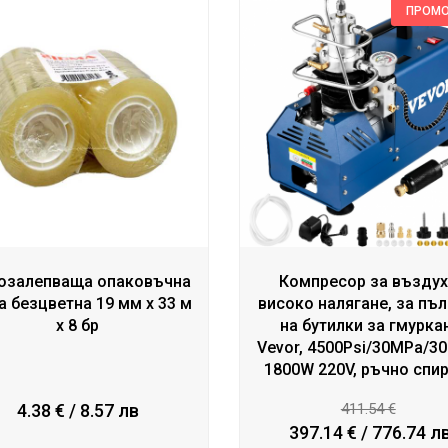
ПРОМ
озалепваща опаковъчна
Компресор за въздух
а безцветна 19 мм x 33 м
високо налягане, за пъ
x 8 бр
на бутилки за гмурка
Vevor, 4500Psi/30MPa/30
1800W 220V, ръчно спи
4.38 € / 8.57 лв
411.54 €
397.14 € / 776.74 л