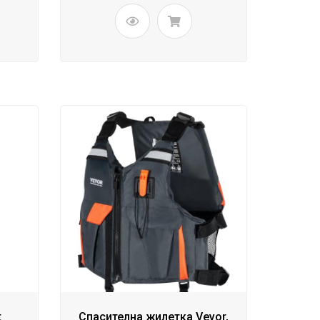
t
Спасителна жилетка Vevor,