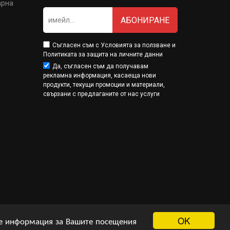
арна
АБОНИРАНЕ
Съгласен съм с
Условията за ползване
и
Политиката за защита на личните данни
Да, съгласен съм да получавам
рекламна информация, касаеща нови
продукти, текущи промоции и материали,
свързани с предлаганите от нас услуги
OK
ме информация за Вашите посещения