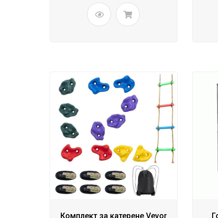
Комплект за катерене Vevor
Г