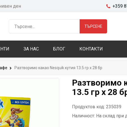
очивен ден
+359 8
ТЪРСЕНЕ
НТИ
ЗА НАС
БЛОГ
КОНТАКТИ
кафе
Разтворимо какао Nesquik кутия 13.5 гр х 28 бр
Разтворимо к
13.5 гр х 28 б
Продуктов код: 235039
Наличност:
На склад при 