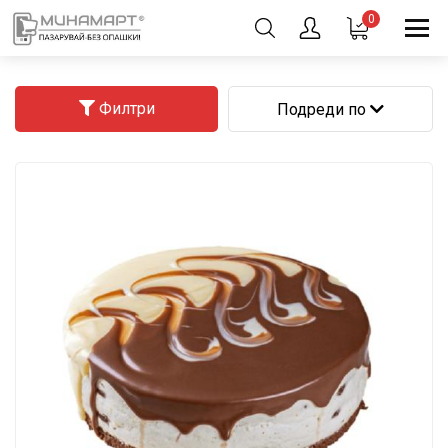
0
Филтри
Подреди по