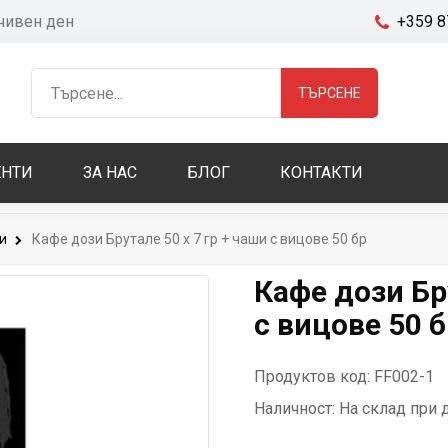
очивен ден
+359 8
ТЪРСЕНЕ
НТИ
ЗА НАС
БЛОГ
КОНТАКТИ
и
Кафе дози Брутале 50 x 7 гр + чаши с вицове 50 бр
Кафе дози Бру
с вицове 50 
Продуктов код: FF002-1
Наличност:
На склад при 