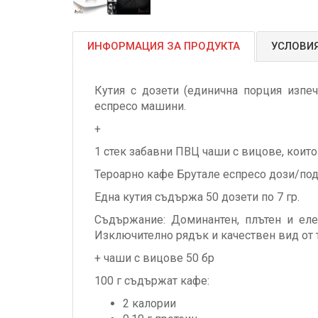
ИНФОРМАЦИЯ ЗА ПРОДУКТА
УСЛОВИЯ
Кутия с дозети (единична порция изпе
еспресо машини.
+
1 стек забавни ПВЦ чаши с вицове, коит
Тероарно кафе Брутале еспресо дози/подс. 
Една кутия съдържа 50 дозети по 7 гр.
Съдържание: Доминантен, плътен и елег
Изключително рядък и качествен вид от 
+ чаши с вицове 50 бр
100 г
съдържат кафе:
2
калории