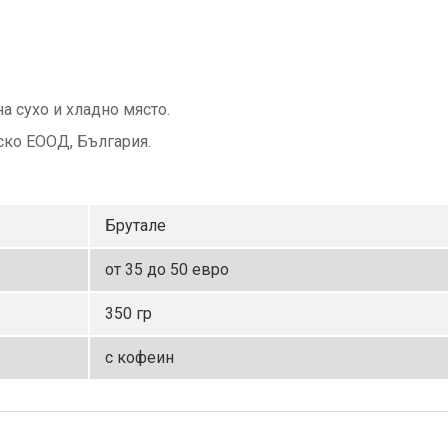
а сухо и хладно място.
ско ЕООД, България.
Брутале
от 35 до 50 евро
350 гр
с кофеин