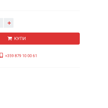
+
КУПИ
+359 879 10 00 61