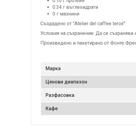
0.10 г
протеин
0.34 г
въглехидрати
0 г
мазнини
Създадено от "Atelier del caffee teroir".
Условия на съхранение: Да се съхранява н
Произведено и пакетирано от Фонте Фре
Маркa
Ценови диапазон
Разфасовка
Кафе