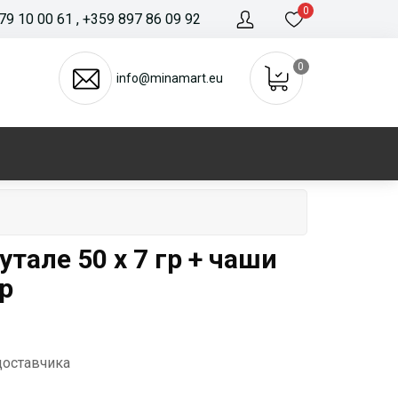
0
79 10 00 61
, +359 897 86 09 92
0
info@minamart.eu
тале 50 x 7 гр + чаши
бр
доставчика