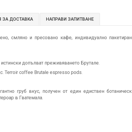
 ЗА ДОСТАВКА
НАПРАВИ ЗАПИТВАНЕ
чено, смляно и пресовано кафе, индивидуално пакетиран
о истински допълват преживяването Брутале.
Terroir coffee Brutale espresso pods.
антно груб вкус, получен от един едиствен ботаническ
тероар в Гватемала.