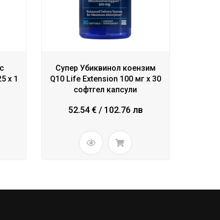
 с
Супер Убиквинол коензим
5 х 1
Q10 Life Extension 100 мг х 30
софтгел капсули
52.54 € / 102.76 лв