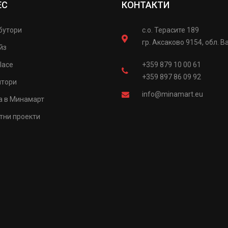
ЕС
КОНТАКТИ
бутори
с.о. Терасите 189
гр. Аксаково 9154, обл. В
йз
lace
+359 879 10 00 61
+359 897 86 09 92
итори
info@minamart.eu
а в Минамарт
тни проекти