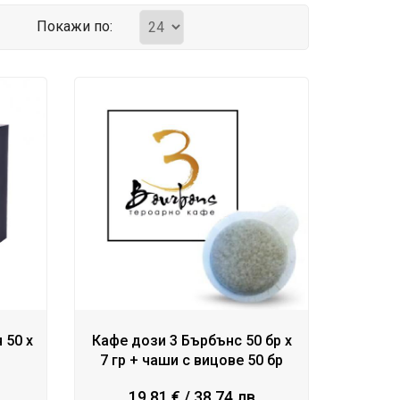
Покажи по:
 50 х
Кафе дози 3 Бърбънс 50 бр x
7 гр + чаши с вицове 50 бр
19.81 € / 38.74 лв