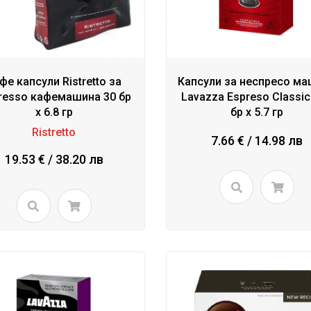
фе капсули Ristretto за
Капсули за неспресо м
resso кафемашина 30 бр
Lavazza Espreso Classic
x 6.8 гр
бр x 5.7 гр
Ristretto
7.66 € / 14.98 лв
19.53 € / 38.20 лв