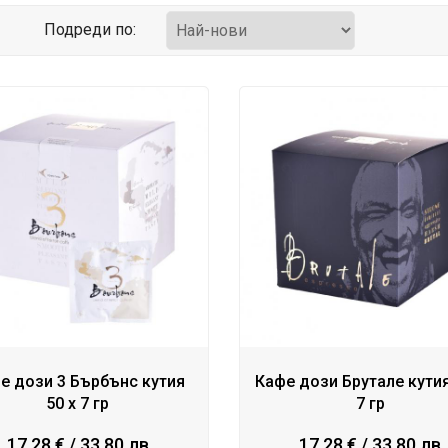
Подреди по:
е дози 3 Бърбънс кутия
Кафе дози Брутале кутия
50 х 7 гр
7 гр
17.28 € / 33.80 лв
17.28 € / 33.80 лв