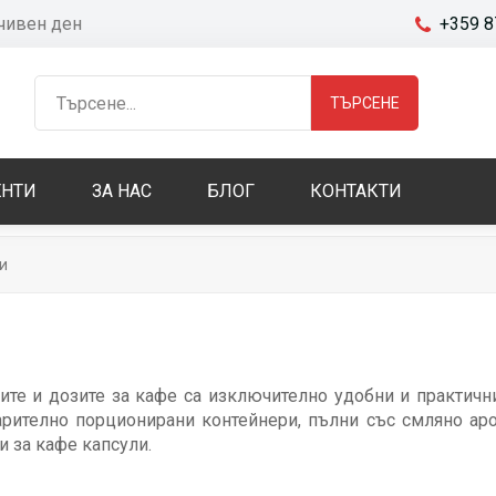
очивен ден
+359 8
ТЪРСЕНЕ
НТИ
ЗА НАС
БЛОГ
КОНТАКТИ
и
ите и дозите за кафе са изключително удобни и практичн
рително порционирани контейнери, пълни със смляно аро
 за кафе капсули.