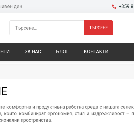
очивен ден
+359 8
ТЪРСЕНЕ
НТИ
ЗА НАС
БЛОГ
КОНТАКТИ
НЕ
те комфортна и продуктивна работна среда с нашата селе
, които комбинират ергономия, стил и издръжливост – п
ионални пространства.