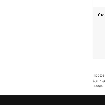
Стел
Профе
функц
предст