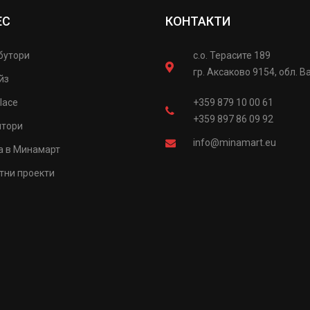
ЕС
КОНТАКТИ
бутори
с.о. Терасите 189
гр. Аксаково 9154, обл. В
йз
lace
+359 879 10 00 61
+359 897 86 09 92
итори
info@minamart.eu
а в Минамарт
тни проекти