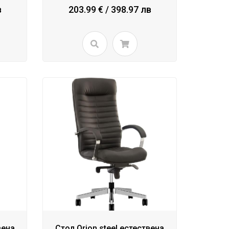
в
203.99 € / 398.97 лв
вена
Стол Orion steel естествена