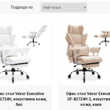
Подреди по:
ис стол Vevor Executive
Офис стол Vevor Execut
2724H, изкуствена кожа,
GF-82724H-2, изкуств
бял
кожа, каки