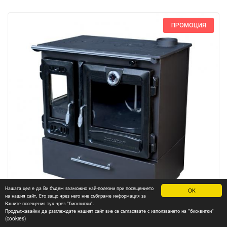
ПРОМОЦИЯ
Нашата цел е да Ви бъдем възможно най-полезни при посещението
OK
на нашия сайт. Ето защо чрез него ние събираме информация за
Вашите посещения тук чрез "бисквитки".
Продължавайки да разглеждате нашият сайт вие се съгласявате с използването на "бисквитки"
(cookies)