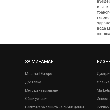
въздей
или в 
трансп
газове
здраво
вода м
околна
ЗА МИНАМАРТ
БИЗН
Minamart Europe
Дистри
Доставка
Франча
Методи на плащане
Marketp
Общи условия
Инвест
Политика за защита на лични данни
Реклам