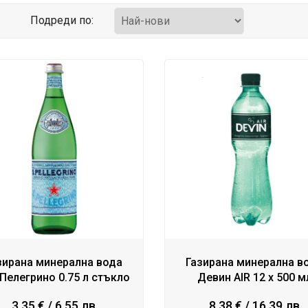
Подреди по:
зирана минерална вода
Газирана минерална в
Пелегрино 0.75 л стъкло
Девин AIR 12 x 500 м
3.35 € / 6.55 лв
8.38 € / 16.39 лв