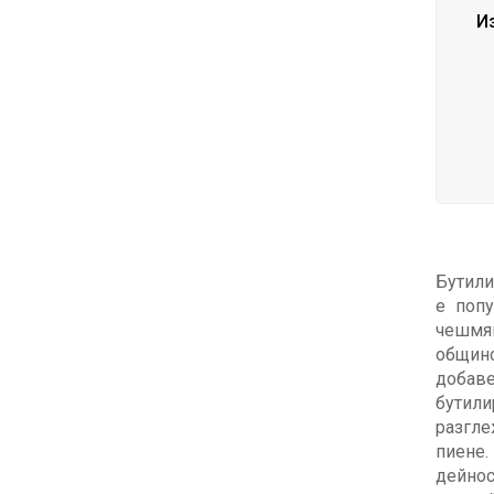
И
Бутили
е попу
чешмя
общинс
добаве
бутили
разгле
пиене.
дейно