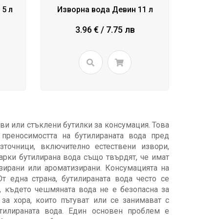
5 л
Изворна вода Девин 11 л
3.96 € / 7.75 лв
ови или стъклени бутилки за консумация. Това
 преносимостта на бутилираната вода пред
точници, включително естествени извори,
арки бутилирана вода също твърдят, че имат
зирани или ароматизирани. Консумацията на
т една страна, бутилираната вода често се
, където чешмяната вода не е безопасна за
за хора, които пътуват или се занимават с
тилираната вода. Един основен проблем е