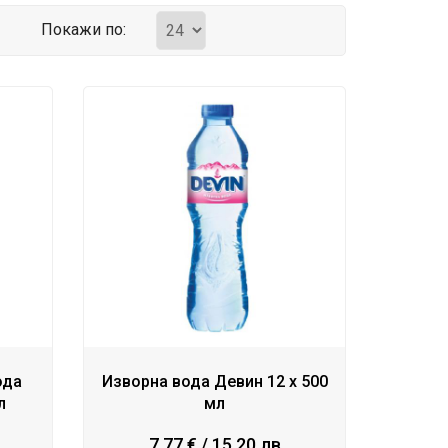
Покажи по:
ода
Изворна вода Девин 12 x 500
л
мл
7.77 € / 15.20 лв