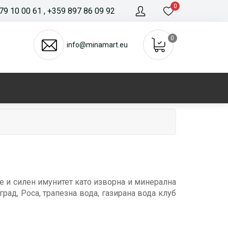
0
79 10 00 61
, +359 897 86 09 92
0
info@minamart.eu
е и силен имунитет като изворна и минерална
рад, Роса, трапезна вода, газирана вода клуб