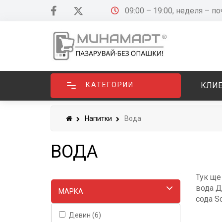
09:00 – 19:00, неделя – п
КАТЕГОРИИ
КЛИЕ
Напитки
Вода
ВОДА
Тук ще
вода Д
МАРКA
сода S
Девин (6)