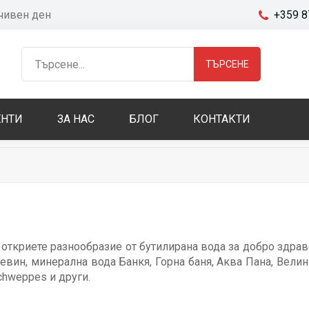
очивен ден
+359 8
ТЪРСЕНЕ
НТИ
ЗА НАС
БЛОГ
КОНТАКТИ
 откриете разнообразие от бутилирана вода за добро здрав
евин, минерална вода Банкя, Горна баня, Аква Пана, Велинг
chweppes и други.