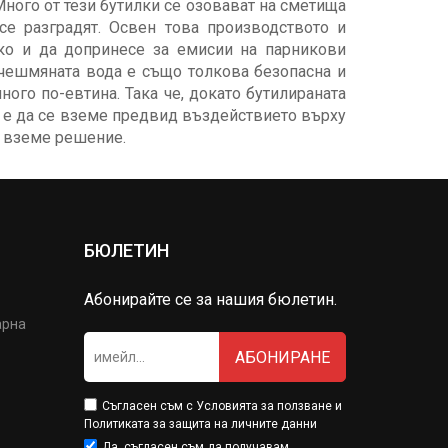
ного от тези бутилки се озовават на сметища
се разградят. Освен това производството и
ко и да допринесе за емисии на парникови
и чешмяната вода е също толкова безопасна и
ного по-евтина. Така че, докато бутилираната
 е да се вземе предвид въздействието върху
се вземе решение.
БЮЛЕТИН
Абонирайте се за нашия бюлетин.
арна
АБОНИРАНЕ
Съгласен съм с
Условията за ползване
и
Политиката за защита на личните данни
Да, съгласен съм да получавам