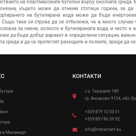
ствието на пластмасовите бутилки върху околната среда. М
океана, където може да отнеме стотици години, за да 
ортирането на бутилирана вода може да бъде енергоем
. Също така си струва да се отбележи, че в много случа
словна за пиене, колкото и бутилираната вода, и често е м
оже да бъде добър вариант в определени ситуации, важно
та среда и да се претеглят разходите и ползите, преди да 
ЕС
КОНТАКТИ
бутори
с.о. Терасите 189
гр. Аксаково 9154, обл. В
йз
lace
+359 879 10 00 61
+359 897 86 09 92
итори
info@minamart.eu
а в Минамарт