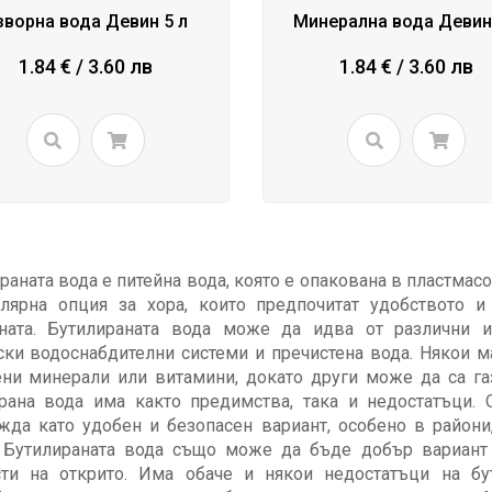
зворна вода Девин 5 л
Минерална вода Девин 
1.84 € / 3.60 лв
1.84 € / 3.60 лв
раната вода е питейна вода, която е опакована в пластмас
лярна опция за хора, които предпочитат удобството и
ната. Бутилираната вода може да идва от различни из
ки водоснабдителни системи и пречистена вода. Някои м
ни минерали или витамини, докато други може да са га
рана вода има както предимства, така и недостатъци. О
жда като удобен и безопасен вариант, особено в райони
 Бутилираната вода също може да бъде добър вариант 
сти на открито. Има обаче и някои недостатъци на бу