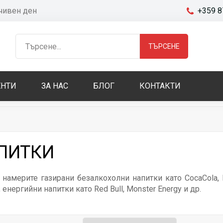
очивен ден
+359 8
ТЪРСЕНЕ
НТИ
ЗА НАС
БЛОГ
КОНТАКТИ
ПИТКИ
 намерите газирани безалкохолни напитки като CocaCola, F
 енергийни напитки като Red Bull, Monster Energy и др.