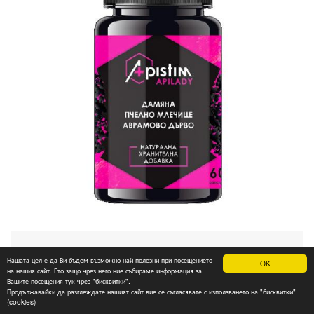
Хранителна добавка за поддържане на
Нашата цел е да Ви бъдем възможно най-полезни при посещението
OK
хормоналния баланс при менопауза и пред-
на нашия сайт. Ето защо чрез него ние събираме информация за
Вашите посещения тук чрез "бисквитки".
менструален синдром Apistim Apilady 60 капсули
Продължавайки да разглеждате нашият сайт вие се съгласявате с използването на "бисквитки"
(cookies)