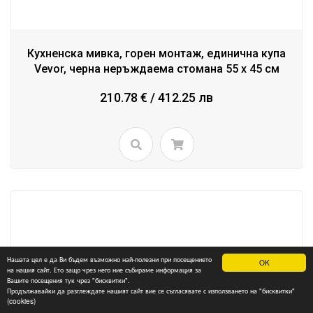
Кухненска мивка, горен монтаж, единична купа
Vevor, черна неръждаема стомана 55 x 45 см
210.78 € / 412.25 лв
Нашата цел е да Ви бъдем възможно най-полезни при посещението
OK
на нашия сайт. Ето защо чрез него ние събираме информация за
Вашите посещения тук чрез "бисквитки".
Продължавайки да разглеждате нашият сайт вие се съгласявате с използването на "бисквитки"
(cookies)