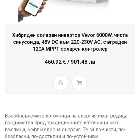
Хибриден соларен инвертор Vevor 6000W, чиста
синусоида, 48V DC към 220-230V AC, с вграден
120A MPPT соларен контролер
460.92 € / 901.48 лв
Възобновяемите източници на енергия имат редица
предимства пред традиционните източници като
въглища, нефт и ядрена енергия. Те са по-чисти, по-
безопасни, по-достъпни и по-устойчиви.