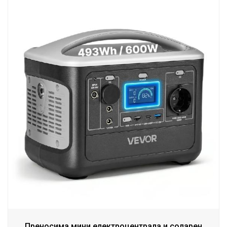
Преносима мини електроцентрала и соларен