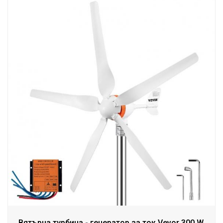
Вятърна турбина - генератор за ток Vevor 300 W,