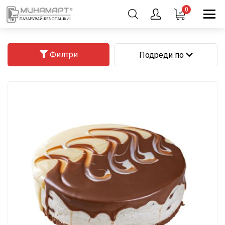
0
Филтри
Подреди по