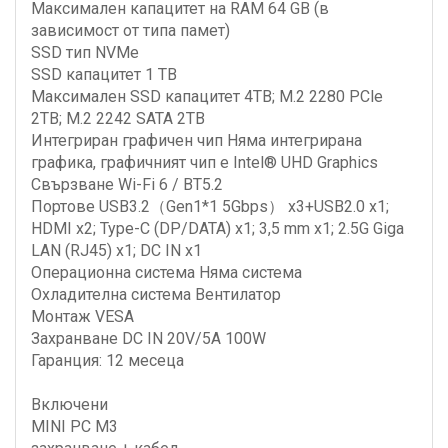
Максимален капацитет на RAM 64 GB (в
зависимост от типа памет)
SSD тип NVMe
SSD капацитет 1 TB
Максимален SSD капацитет 4TB; M.2 2280 PCle
2TB; M.2 2242 SATA 2TB
Интегриран графичен чип Няма интегрирана
графика, графичният чип е Intel® UHD Graphics
Свързване Wi-Fi 6 / BT5.2
Портове USB3.2（Gen1*1 5Gbps） x3+USB2.0 x1;
HDMI x2; Type-C (DP/DATA) x1; 3,5 mm x1; 2.5G Giga
LAN (RJ45) x1; DC IN x1
Операционна система Няма система
Охладителна система Вентилатор
Монтаж VESA
Захранване DC IN 20V/5A 100W
Гаранция: 12 месеца
Включени
MINI PC M3