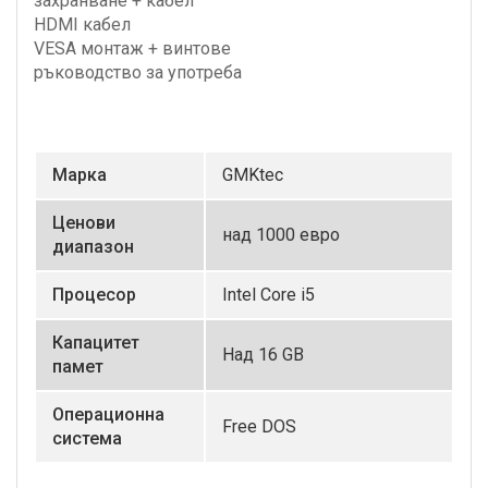
захранване + кабел
HDMI кабел
VESA монтаж + винтове
ръководство за употреба
Маркa
GMKtec
Ценови
над 1000 евро
диапазон
Процесор
Intel Core i5
Капацитет
Над 16 GB
памет
Операционна
Free DOS
система