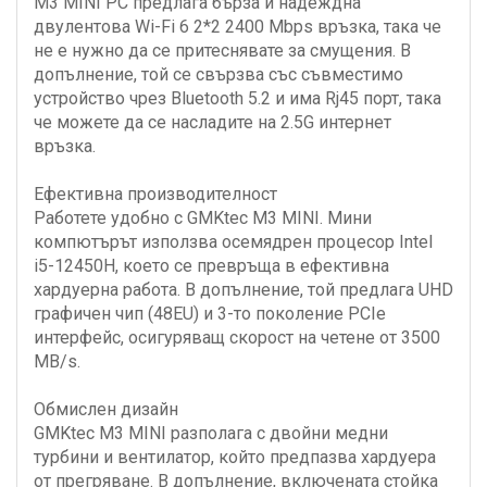
M3 MINI PC предлага бърза и надеждна
двулентова Wi-Fi 6 2*2 2400 Mbps връзка, така че
не е нужно да се притеснявате за смущения. В
допълнение, той се свързва със съвместимо
устройство чрез Bluetooth 5.2 и има Rj45 порт, така
че можете да се насладите на 2.5G интернет
връзка.
Ефективна производителност
Работете удобно с GMKtec M3 MINI. Мини
компютърът използва осемядрен процесор Intel
i5-12450H, което се превръща в ефективна
хардуерна работа. В допълнение, той предлага UHD
графичен чип (48EU) и 3-то поколение PCIe
интерфейс, осигуряващ скорост на четене от 3500
MB/s.
Обмислен дизайн
GMKtec M3 MINI разполага с двойни медни
турбини и вентилатор, който предпазва хардуера
от прегряване. В допълнение, включената стойка