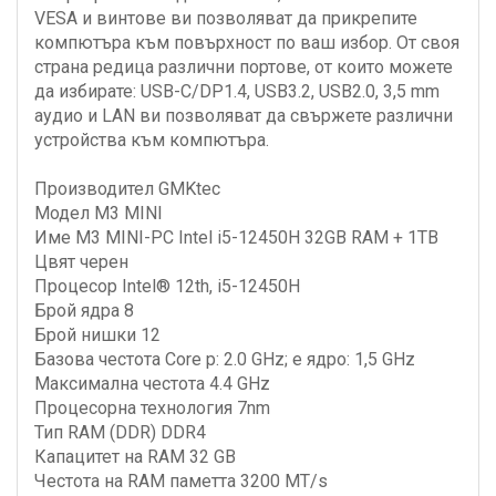
VESA и винтове ви позволяват да прикрепите
компютъра към повърхност по ваш избор. От своя
страна редица различни портове, от които можете
да избирате: USB-C/DP1.4, USB3.2, USB2.0, 3,5 mm
аудио и LAN ви позволяват да свържете различни
устройства към компютъра.
Производител GMKtec
Модел M3 MINI
Име M3 MINI-PC Intel i5-12450H 32GB RAM + 1TB
Цвят черен
Процесор Intel® 12th, i5-12450H
Брой ядра 8
Брой нишки 12
Базова честота Core p: 2.0 GHz; e ядро: 1,5 GHz
Максимална честота 4.4 GHz
Процесорна технология 7nm
Тип RAM (DDR) DDR4
Капацитет на RAM 32 GB
Честота на RAM паметта 3200 MT/s