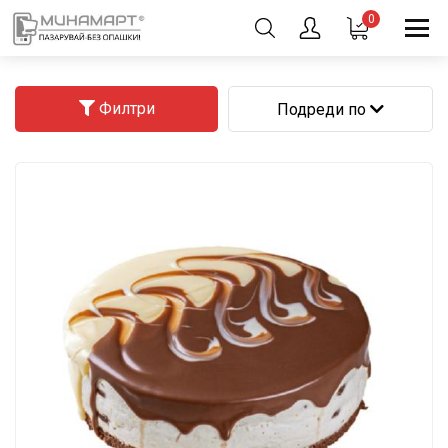
0
Филтри
Подреди по