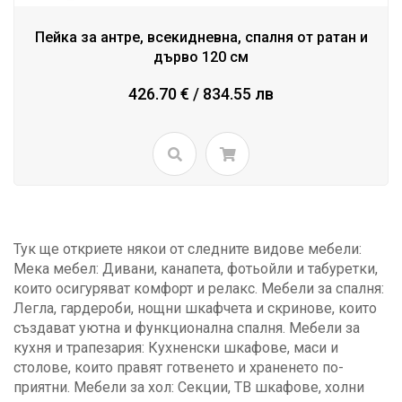
Пейка за антре, всекидневна, спалня от ратан и
дърво 120 см
426.70 € / 834.55 лв
Тук ще откриете някои от следните видове мебели:
Мека мебел: Дивани, канапета, фотьойли и табуретки,
които осигуряват комфорт и релакс. Мебели за спалня:
Легла, гардероби, нощни шкафчета и скринове, които
създават уютна и функционална спалня. Мебели за
кухня и трапезария: Кухненски шкафове, маси и
столове, които правят готвенето и храненето по-
приятни. Мебели за хол: Секции, ТВ шкафове, холни