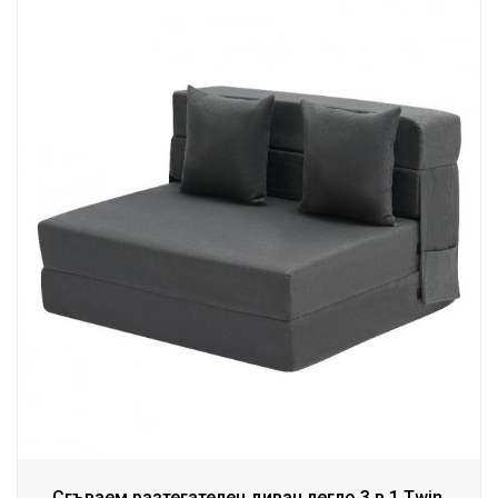
Сгъваем разтегателен диван легло 3 в 1 Twin,