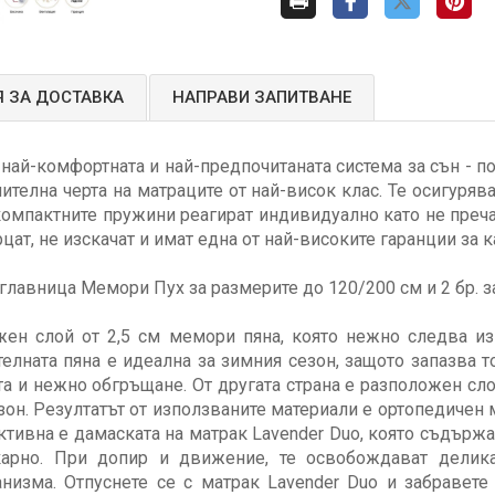
 ЗА ДОСТАВКА
НАПРАВИ ЗАПИТВАНЕ
най-комфортната и най-предпочитаната система за сън - п
чителна черта на матраците от най-висок клас. Те осигур
омпактните пружини реагират индивидуално като не пречат
рцат, не изскачат и имат една от най-високите гаранции за к
зглавница Мемори Пух за размерите до 120/200 см и 2 бр. з
жен слой от 2,5 см мемори пяна, която нежно следва и
елната пяна е идеална за зимния сезон, защото запазва то
а и нежно обгръщане. От другата страна е разположен сло
зон. Резултатът от използваните материали е ортопедичен
ктивна е дамаската на матрак Lavender Duo, която съдърж
карно. При допир и движение, те освобождават делика
изма. Отпуснете се с матрак Lavender Duo и забравете