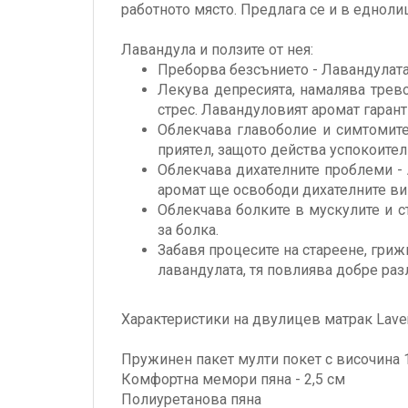
работното място. Предлага се и в едноли
Лавандула и ползите от нея:
Преборва безсънието - Лавандулата
Лекува депресията, намалява трево
стрес. Лавандуловият аромат гаран
Облекчава главоболие и симтомите 
приятел, защото действа успокоите
Облекчава дихателните проблеми - 
аромат ще освободи дихателните ви
Облекчава болките в мускулите и с
за болка.
Забавя процесите на стареене, гриж
лавандулата, тя повлиява добре раз
Характеристики на двулицев матрак Lave
Пружинен пакет мулти покет с височина 
Комфортна мемори пяна - 2,5 см
Полиуретанова пяна