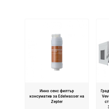
Инно сенс филтър
Гра
консуматив за Edelwasser на
Vev
Zepter
ст