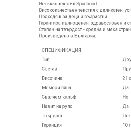
Нетъкан текстил Spunbond
Висококачествен текстил с деликатен, у
Подходящ за деца и възрастни
Гарантира пълноценен, здравословен и с
Степен на твърдост - средна и мека стран
Произведено в България.
СПЕЦИФИКАЦИЯ
Тип
Дву
Състав
Пру
Височина
21 
Мемори пяна
Да
Сваляем калъф
Не
Навит на руло
Да
Твърдост
По-
Гаранция
10 