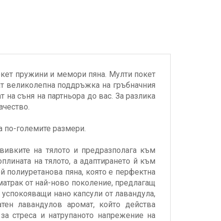
окет пружини и мемори пяна. Мулти покет
яват великолепна поддръжка на гръбначния
 на съня на партньора до вас. За разлика
ачество.
а по-големите размери.
звивките на тялото и предразполага към
плината на тялото, а адаптирането й към
й полиуретанова пяна, която е перфектна
 матрак от най-ново поколение, предлагащ
а успокояващи нано капсули от лавандула,
тен лавандулов аромат, който действа
 за стреса и натрупаното напрежение на