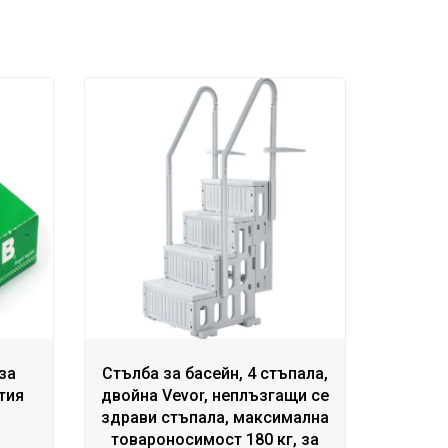
за
Стълба за басейн, 4 стъпала,
тия
двойна Vevor, неплъзгащи се
здрави стъпала, максимална
товароносимост 180 кг, за