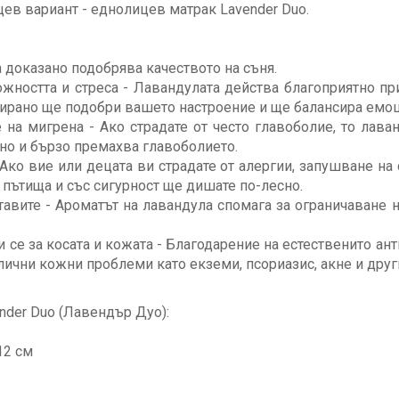
цев вариант - еднолицев матрак Lavender Duo.
 доказано подобрява качеството на съня.
жността и стреса - Лавандулата действа благоприятно пр
тирано ще подобри вашето настроение и ще балансира емоц
на мигрена - Ако страдате от често главоболие, то лава
лно и бързо премахва главоболието.
Ако вие или децата ви страдате от алергии, запушване на 
 пътища и със сигурност ще дишате по-лесно.
тавите - Ароматът на лавандула спомага за ограничаване
и се за косата и кожата - Благодарение на естественито ан
лични кожни проблеми като екземи, псориазис, акне и друг
nder Duo (Лавендър Дуо):
12 см