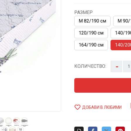
РАЗМЕР
М 82/190 см
М 90/
120/190 см
140/19
164/190 см
140/20
-
КОЛИЧЕСТВО:
ДОБАВИ В ЛЮБИМИ