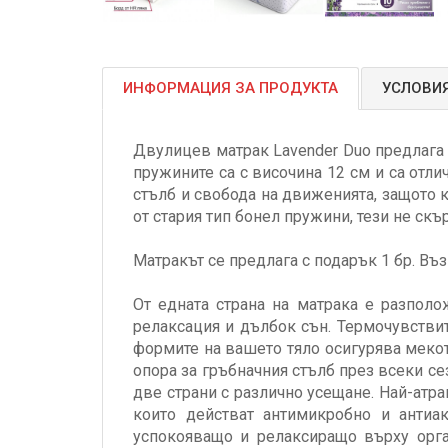
ИНФОРМАЦИЯ ЗА ПРОДУКТА
УСЛОВИЯ
Двулицев матрак Lavender Duo предлага 
пружините са с височина 12 см и са отли
стълб и свобода на движенията, защото к
от стария тип бонел пружини, тези не скъ
Матракът се предлага с подарък 1 бр. Въ
От едната страна на матрака е разполо
релаксация и дълбок сън. Термочувствит
формите на вашето тяло осигурява мекот
опора за гръбначния стълб през всеки се
две страни с различно усещане. Най-атра
които действат антимикробно и антиа
успокояващо и релаксиращо върху орган