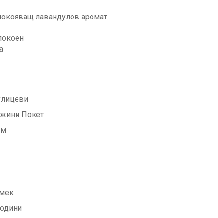
спокояващ лавандулов аромат
покоен
а
лицеви
жини Покет
см
мек
години