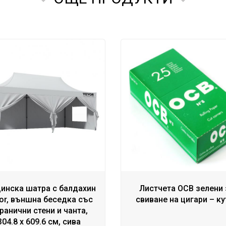
динска шатра с балдахин
Листчета OCB зелени 
or, външна беседка със
свиване на цигари – ку
ранични стени и чанта,
304.8 x 609.6 см, сива