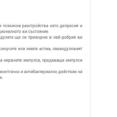
и психични разстройства като депресия и
ионалното ви състояние.
ндулата ще се превърне в най-добрия ви
синусите или имате астма, лавандуловият
 на нервните импулси, предаващи импулси
тисептично и антибактериално действие на
и.