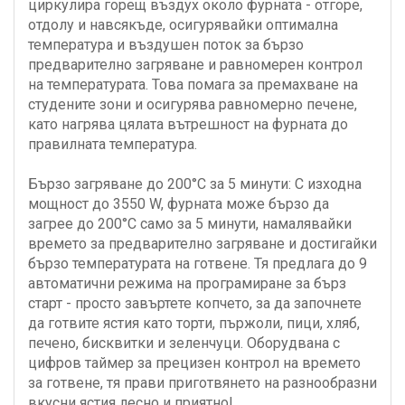
циркулира горещ въздух около фурната - отгоре,
отдолу и навсякъде, осигурявайки оптимална
температура и въздушен поток за бързо
предварително загряване и равномерен контрол
на температурата. Това помага за премахване на
студените зони и осигурява равномерно печене,
като нагрява цялата вътрешност на фурната до
правилната температура.
Бързо загряване до 200°C за 5 минути: С изходна
мощност до 3550 W, фурната може бързо да
загрее до 200°C само за 5 минути, намалявайки
времето за предварително загряване и достигайки
бързо температурата на готвене. Тя предлага до 9
автоматични режима на програмиране за бърз
старт - просто завъртете копчето, за да започнете
да готвите ястия като торти, пържоли, пици, хляб,
печено, бисквитки и зеленчуци. Оборудвана с
цифров таймер за прецизен контрол на времето
за готвене, тя прави приготвянето на разнообразни
вкусни ястия лесно и приятно!