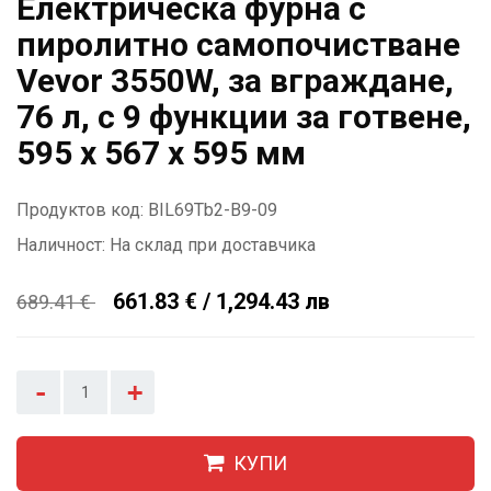
Eлектрическа фурна с
пиролитно самопочистване
Vevor 3550W, за вграждане,
76 л, с 9 функции за готвене,
595 x 567 x 595 мм
Продуктов код: BIL69Tb2-B9-09
Наличност:
На склад при доставчика
661.83 € / 1,294.43 лв
689.41
€
-
+
КУПИ