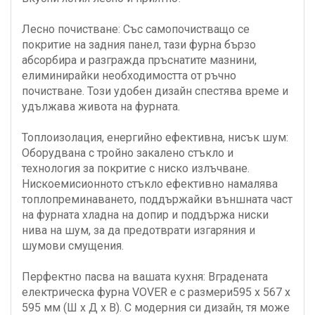
Лесно почистване: Със самопочистващо се
покритие на задния панел, тази фурна бързо
абсорбира и разгражда пръснатите мазнини,
елиминирайки необходимостта от ръчно
почистване. Този удобен дизайн спестява време и
удължава живота на фурната.
Топлоизолация, енергийно ефективна, нисък шум:
Оборудвана с тройно закалено стъкло и
технология за покритие с ниско излъчване.
Нискоемисионното стъкло ефективно намалява
топлопреминаването, поддържайки външната част
на фурната хладна на допир и поддържа ниски
нива на шум, за да предотврати изгаряния и
шумови смущения.
Перфектно пасва на вашата кухня: Вградената
електрическа фурна VOVER е с размери595 x 567 x
595 мм (Ш x Д x В). С модерния си дизайн, тя може