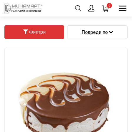
0
Филтри
Подреди по