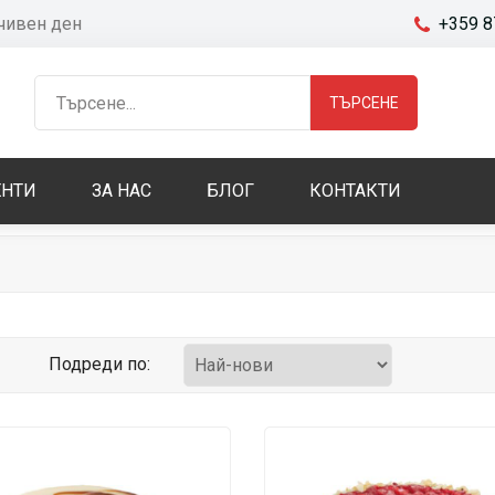
очивен ден
+359 8
ТЪРСЕНЕ
НТИ
ЗА НАС
БЛОГ
КОНТАКТИ
Подреди по: