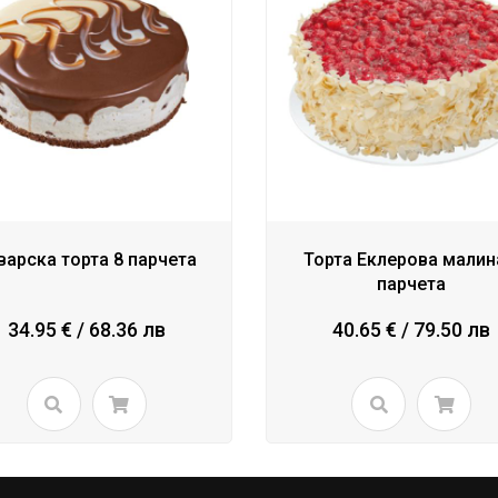
варска торта 8 парчета
Торта Еклерова малин
парчета
34.95 € / 68.36 лв
40.65 € / 79.50 лв