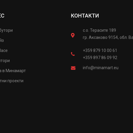
ЕС
КОНТАКТИ
бутори
с.о. Терасите 189
гр. Аксаково 9154, обл. В
йз
lace
+359 879 10 00 61
+359 897 86 09 92
итори
info@minamart.eu
а в Минамарт
тни проекти